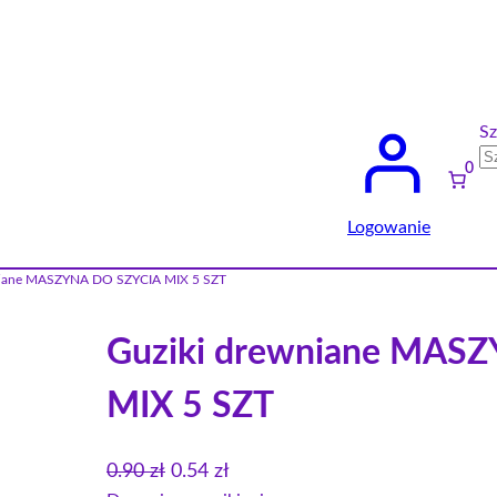
Sz
0
Logowanie
niane MASZYNA DO SZYCIA MIX 5 SZT
Guziki drewniane MAS
MIX 5 SZT
P
A
0.90
zł
0.54
zł