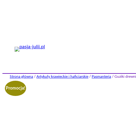
Przejdź
do
treści
Strona główna
/
Artykuły krawieckie i haficiarskie
/
Pasmanteria
/ Guziki drew
Promocja!