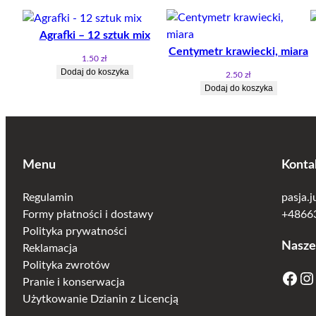
Agrafki – 12 sztuk mix
Centymetr krawiecki, miara
1.50
zł
Dodaj do koszyka
2.50
zł
Dodaj do koszyka
Menu
Konta
Regulamin
pasja.
Formy płatności i dostawy
+48663
Polityka prywatności
Nasze
Reklamacja
Polityka zwrotów
Facebook
Instagram
Pranie i konserwacja
Użytkowanie Dzianin z Licencją