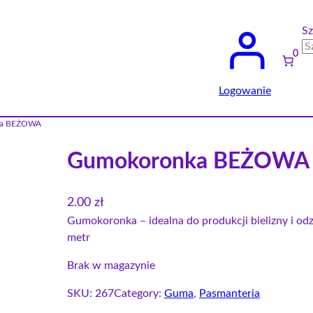
Sz
0
Logowanie
ka BEŻOWA
Gumokoronka BEŻOWA
2.00
zł
Gumokoronka – idealna do produkcji bielizny i od
metr
Brak w magazynie
SKU:
267
Category:
Guma
, 
Pasmanteria