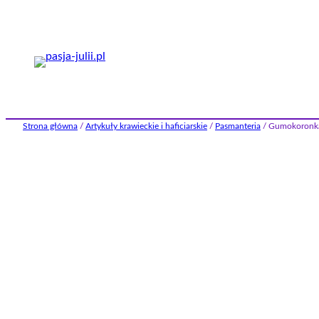
Przejdź
do
treści
Strona główna
/
Artykuły krawieckie i haficiarskie
/
Pasmanteria
/ Gumokoron