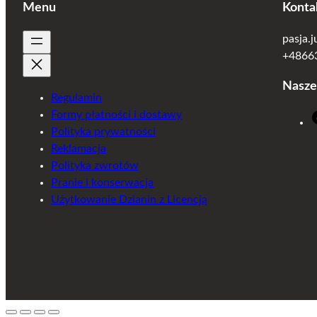
Menu
Konta
pasja.
+48663
Nasze
Regulamin
Formy płatności i dostawy
Polityka prywatności
Reklamacja
Polityka zwrotów
Pranie i konserwacja
Użytkowanie Dzianin z Licencją