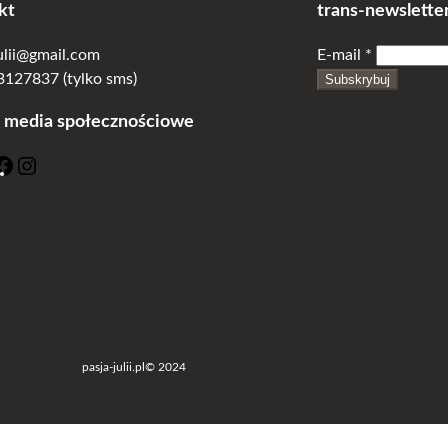
kt
trans-newslette
julii@gmail.com
E-mail
*
127837 (tylko sms)
Subskrybuj
 media społecznościowe
F
I
a
n
c
s
e
t
b
a
o
g
o
r
k
a
m
pasja-julii.pl
© 2024