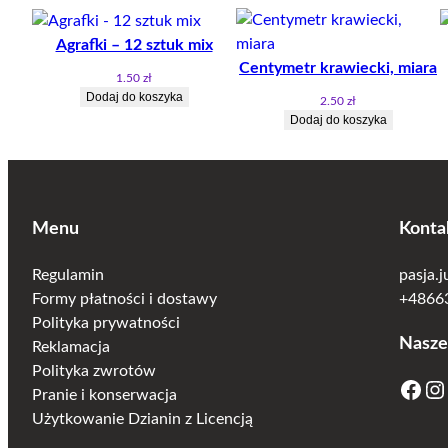
Agrafki – 12 sztuk mix
Centymetr krawiecki, miara
1.50
zł
Dodaj do koszyka
2.50
zł
Dodaj do koszyka
Menu
Konta
Regulamin
pasja.
Formy płatności i dostawy
+48663
Polityka prywatności
Nasze
Reklamacja
Polityka zwrotów
Facebook
Instagram
Pranie i konserwacja
Użytkowanie Dzianin z Licencją