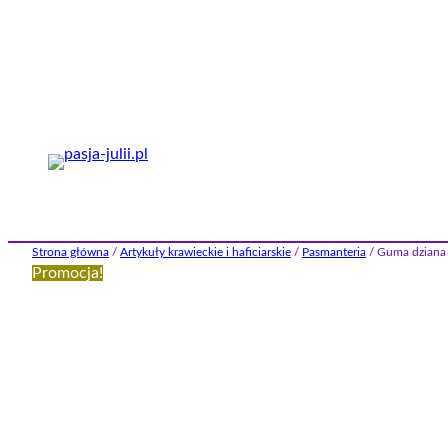
Przejdź
do
treści
Strona główna
/
Artykuły krawieckie i haficiarskie
/
Pasmanteria
/ Guma dziana
Promocja!