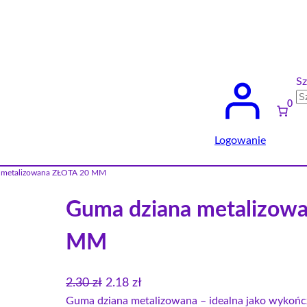
Sz
0
Logowanie
 metalizowana ZŁOTA 20 MM
Guma dziana metalizow
MM
P
A
2.30
zł
2.18
zł
i
k
Guma dziana metalizowana – idealna jako wykończ