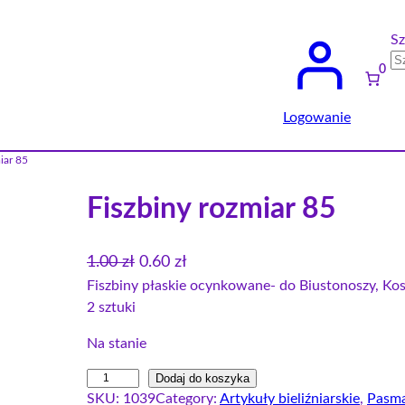
Sz
0
Logowanie
iar 85
Fiszbiny rozmiar 85
P
A
1.00
zł
0.60
zł
i
k
Fiszbiny płaskie ocynkowane- do Biustonoszy, Ko
2 sztuki
e
t
r
u
Na stanie
w
a
i
Dodaj do koszyka
o
l
SKU:
1039
Category:
Artykuły bieliźniarskie
, 
Pasma
l