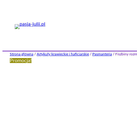
Przejdź
do
treści
Strona główna
/
Artykuły krawieckie i haficiarskie
/
Pasmanteria
/ Fiszbiny rozm
Promocja!