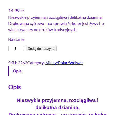
14.99
zł
Niezwykle przyjemna, rozciągliwa i delikatna dzianina.
Drukowana cyfrowo – co sprawia że kolor jest żywy i o
wiele trwalszy od druków tradycyjnych.
Na stanie
i
Dodaj do koszyka
l
o
SKU:
2262
Category:
Minky/Polar/Welwet
ś
Opis
ć
D
z
Opis
i
a
Niezwykle przyjemna, rozciągliwa i
n
delikatna dzianina.
i
Drukowana cyfrowo – co sprawia że kolor