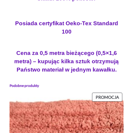
Posiada certyfikat Oeko-Tex Standard
100
Cena za 0,5 metra bieżącego (0,5×1,6
metra) – kupując kilka sztuk otrzymują
Państwo materiał w jednym kawałku.
Podobne produkty
PROD
PROMOCJA
W
PROMO