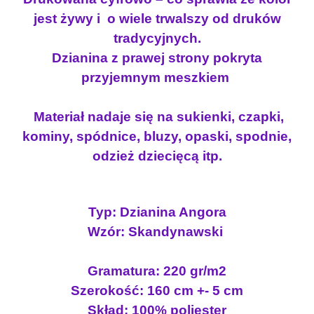
n
jest żywy i o wiele trwalszy od druków
a
s
tradycyjnych.
w
Dzianina z prawej strony pokryta
e
przyjemnym meszkiem
t
e
Materiał nadaje się na sukienki, czapki,
r
kominy, spódnice, bluzy, opaski, spodnie,
k
o
odzież dziecięcą itp.
w
a
R
Typ: Dzianina Angora
E
Wzór: Skandynawski
N
I
Gramatura: 220 gr/m2
F
E
Szerokość: 160 cm +- 5 cm
R
Skład: 100% poliester