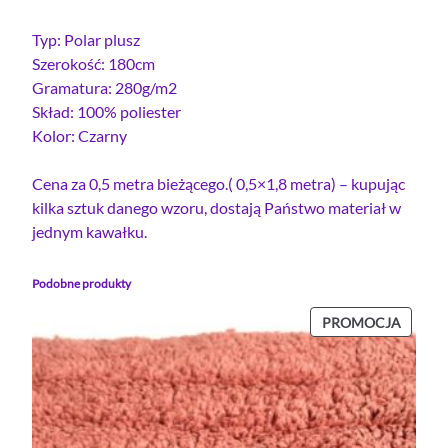
Typ: Polar plusz
Szerokość: 180cm
Gramatura: 280g/m2
Skład: 100% poliester
Kolor: Czarny
Cena za 0,5 metra bieżącego.( 0,5×1,8 metra) – kupując
kilka sztuk danego wzoru, dostają Państwo materiał w
jednym kawałku.
Podobne produkty
PROD
PROMOCJA
W
PROMO