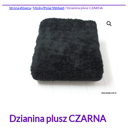
Strona główna
/
Minky/Polar/Welwet
/ Dzianina plusz CZARNA
Dzianina plusz CZARNA