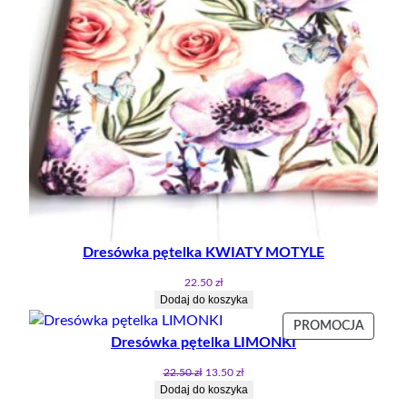
Dresówka pętelka KWIATY MOTYLE
22.50
zł
Dodaj do koszyka
PRODU
PROMOCJA
Dresówka pętelka LIMONKI
W
PROMO
Pierwotna
Aktualna
22.50
zł
13.50
zł
cena
cena
Dodaj do koszyka
wynosiła:
wynosi: