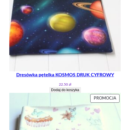
Dresówka pętelka KOSMOS DRUK CYFROWY
22.50
zł
Dodaj do koszyka
PRODU
PROMOCJA
W
PROMO