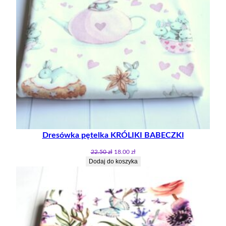
Dresówka pętelka KRÓLIKI BABECZKI
Pierwotna
Aktualna
22.50
zł
18.00
zł
cena
cena
Dodaj do koszyka
wynosiła:
wynosi:
22.50 zł.
18.00 zł.