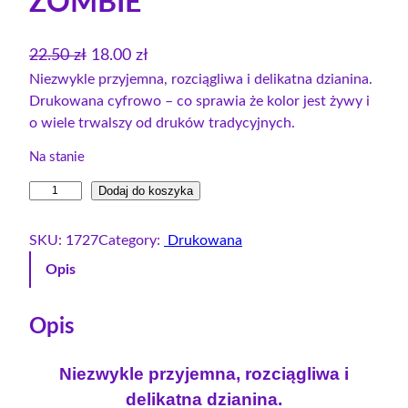
ZOMBIE
P
A
22.50
zł
18.00
zł
i
k
Niezwykle przyjemna, rozciągliwa i delikatna dzianina.
Drukowana cyfrowo – co sprawia że kolor jest żywy i
e
t
o wiele trwalszy od druków tradycyjnych.
r
u
w
a
Na stanie
o
l
i
Dodaj do koszyka
t
n
l
n
a
o
SKU:
1727
Category:
Drukowana
a
c
ś
Opis
c
e
ć
e
n
D
r
Opis
n
a
e
a
w
s
Niezwykle przyjemna, rozciągliwa i
w
y
ó
delikatna dzianina.
y
n