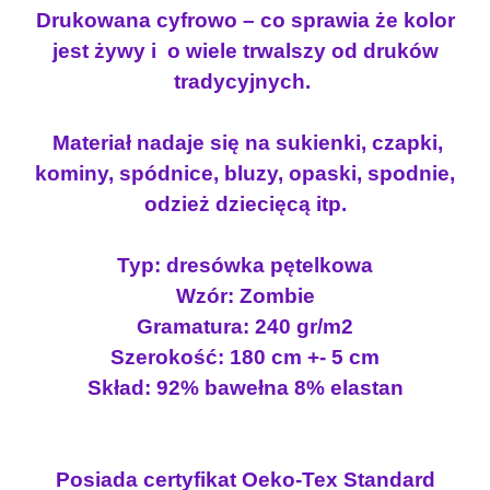
w
n
o
Drukowana cyfrowo – co sprawia że kolor
k
o
s
jest żywy i o wiele trwalszy od druków
a
s
i
tradycyjnych.
p
i
:
ę
t
ł
1
Materiał nadaje się na sukienki, czapki,
e
a
8
kominy, spódnice, bluzy, opaski, spodnie,
l
:
.
odzież dziecięcą itp.
k
2
0
a
2
0
Typ: dresówka pętelkowa
Z
.
O
Wzór: Zombie
5
z
M
Gramatura: 240 gr/m2
0
ł
B
Szerokość: 180 cm +- 5 cm
I
.
Skład: 92% bawełna 8% elastan
E
z
ł
.
Posiada certyfikat Oeko-Tex Standard