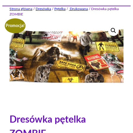
Strona główna
/
Dresówka
/
Pętelka
/
Drukowana
/ Dresówka pętelka
ZOMBIE
Promocja!
Dresówka pętelka