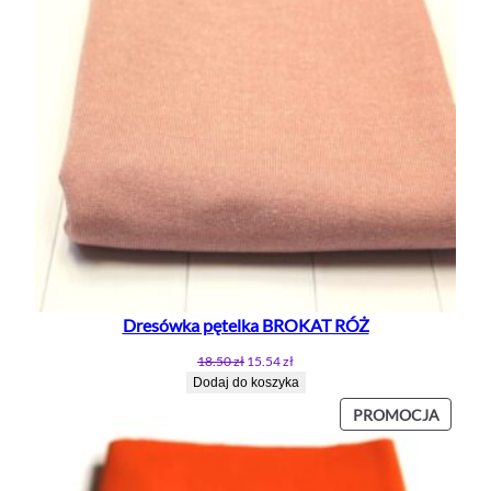
Dresówka pętelka BROKAT RÓŻ
Pierwotna
Aktualna
18.50
zł
15.54
zł
cena
cena
Dodaj do koszyka
wynosiła:
wynosi:
PROD
PROMOCJA
18.50 zł.
15.54 zł.
W
PROMO