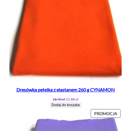
Dresówka pętelka z elastanem 260 g CYNAMON
Pierwotna
Aktualna
18.90
zł
15.88
zł
cena
cena
Dodaj do koszyka
wynosiła:
wynosi:
PROD
PROMOCJA
18.90 zł.
15.88 zł.
W
PROMO