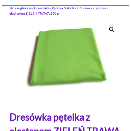
Strona główna
/
Dresówka
/
Pętelka
/
Gładka
/ Dresówka pętelka z
elastanem ZIELEŃ TRAWA 260 g
Dresówka pętelka z