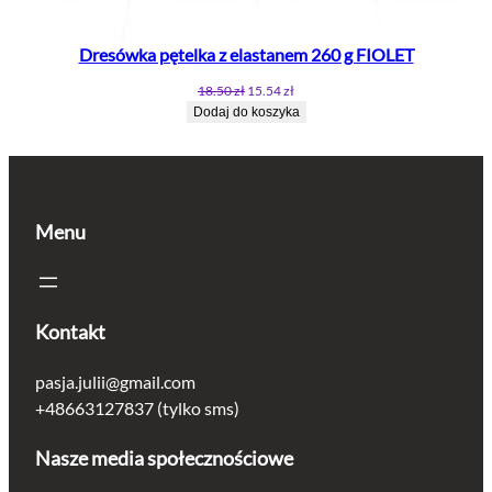
Dresówka pętelka z elastanem 260 g FIOLET
Pierwotna
Aktualna
18.50
zł
15.54
zł
cena
cena
Dodaj do koszyka
wynosiła:
wynosi:
18.50 zł.
15.54 zł.
Menu
Kontakt
pasja.julii@gmail.com
+48663127837 (tylko sms)
Nasze media społecznościowe