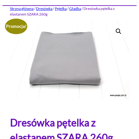
Strona główna
/
Dresówka
/
Pętelka
/
Gładka
/ Dresówka pętelka z
elastanem SZARA 260g
Promocja!
Dresówka pętelka z
elastanem SZARA 260g