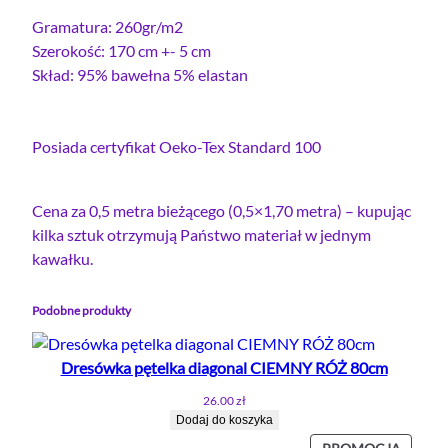
n
o
a
Gramatura: 260gr/m2
o
s
p
Szerokość: 170 cm +- 5 cm
s
i
ę
Skład: 95% bawełna 5% elastan
i
:
t
e
ł
1
l
a
5
Posiada certyfikat Oeko-Tex Standard 100
k
:
.
a
1
5
Cena za 0,5 metra bieżącego (0,5×1,70 metra) – kupując
z
8
4
kilka sztuk otrzymują Państwo materiał w jednym
e
.
kawałku.
l
5
z
a
0
ł
s
Podobne produkty
t
.
a
z
Dresówka pętelka diagonal CIEMNY RÓŻ 80cm
n
ł
26.00
zł
e
.
Dodaj do koszyka
m
PROD