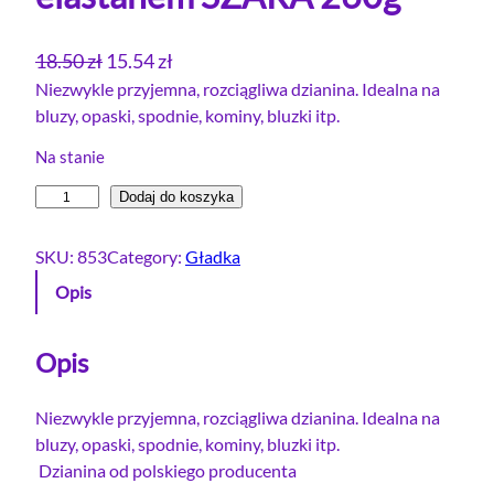
P
A
18.50
zł
15.54
zł
i
k
Niezwykle przyjemna, rozciągliwa dzianina. Idealna na
bluzy, opaski, spodnie, kominy, bluzki itp.
e
t
r
u
Na stanie
w
a
i
Dodaj do koszyka
o
l
l
t
n
o
SKU:
853
Category:
Gładka
n
a
ś
Opis
a
c
ć
c
e
D
e
n
r
Opis
e
n
a
s
a
w
Niezwykle przyjemna, rozciągliwa dzianina. Idealna na
ó
bluzy, opaski, spodnie, kominy, bluzki itp.
w
y
w
Dzianina od polskiego producenta
y
n
k