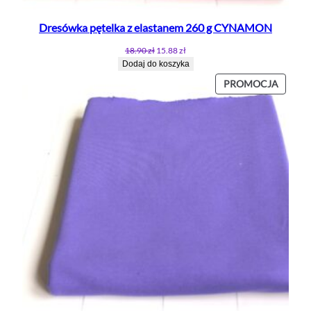
Dresówka pętelka z elastanem 260 g CYNAMON
Pierwotna
Aktualna
18.90
zł
15.88
zł
cena
cena
Dodaj do koszyka
wynosiła:
wynosi:
PROD
PROMOCJA
18.90 zł.
15.88 zł.
W
PROMO