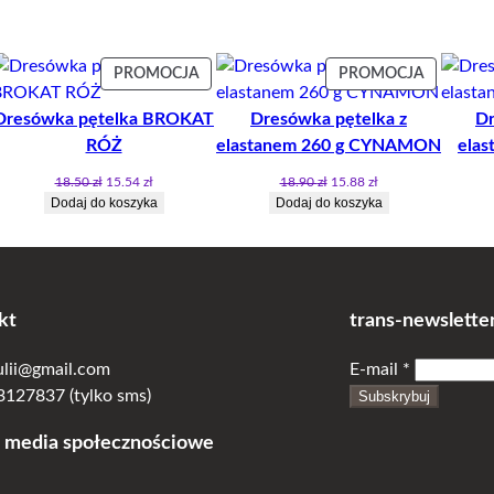
ODUKT
PRODUKT
PRODUK
PROMOCJA
PROMOCJA
W
W
Dresówka pętelka BROKAT
Dresówka pętelka z
Dr
OMOCJI
PROMOCJI
PROMOCJ
RÓŻ
elastanem 260 g CYNAMON
elas
Pierwotna
Aktualna
Pierwotna
Aktualna
18.50
zł
15.54
zł
18.90
zł
15.88
zł
cena
cena
cena
cena
Dodaj do koszyka
Dodaj do koszyka
wynosiła:
wynosi:
wynosiła:
wynosi:
18.50 zł.
15.54 zł.
18.90 zł.
15.88 zł.
kt
trans-newslette
julii@gmail.com
E-mail
*
127837 (tylko sms)
Subskrybuj
 media społecznościowe