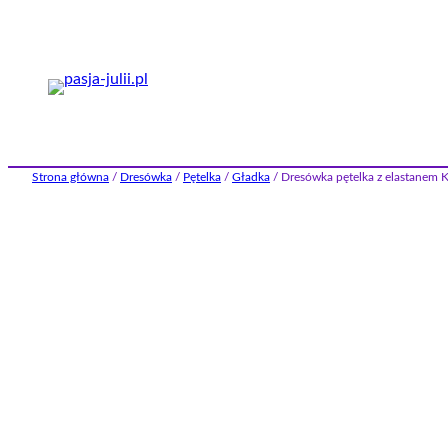
Przejdź
do
treści
Strona główna
/
Dresówka
/
Pętelka
/
Gładka
/ Dresówka pętelka z elastane