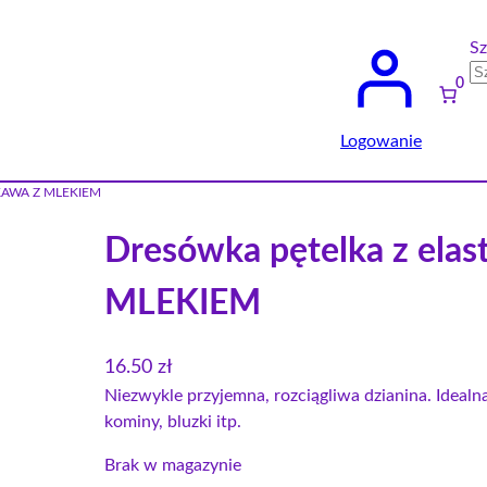
Sz
0
Logowanie
m KAWA Z MLEKIEM
Dresówka pętelka z el
MLEKIEM
16.50
zł
Niezwykle przyjemna, rozciągliwa dzianina. Idealna
kominy, bluzki itp.
Brak w magazynie