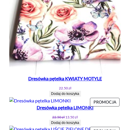
Dresówka pętelka KWIATY MOTYLE
22.50
zł
Dodaj do koszyka
PROD
PROMOCJA
Dresówka pętelka LIMONKI
W
PROMO
Pierwotna
Aktualna
22.50
zł
13.50
zł
cena
cena
Dodaj do koszyka
wynosiła:
wynosi: