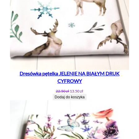
Dresówka pętelka JELENIE NA BIAŁYM DRUK
CYFROWY
Pierwotna
Aktualna
22.50
zł
13.50
zł
cena
cena
Dodaj do koszyka
wynosiła:
wynosi:
22.50 zł.
13.50 zł.