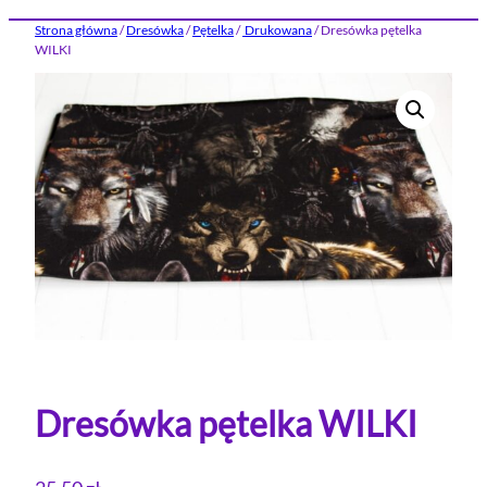
Strona główna
/
Dresówka
/
Pętelka
/
Drukowana
/ Dresówka pętelka
WILKI
Dresówka pętelka WILKI