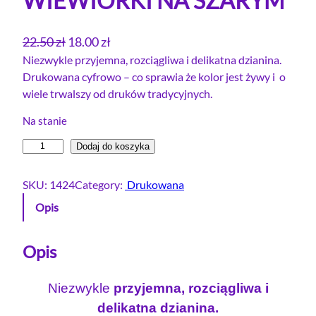
WIEWIÓRKI NA SZARYM
P
A
22.50
zł
18.00
zł
i
k
Niezwykle przyjemna, rozciągliwa i delikatna dzianina.
Drukowana cyfrowo – co sprawia że kolor jest żywy i o
e
t
wiele trwalszy od druków tradycyjnych.
r
u
w
a
Na stanie
o
l
i
Dodaj do koszyka
t
n
l
n
a
o
SKU:
1424
Category:
Drukowana
a
c
ś
Opis
c
e
ć
e
n
D
r
Opis
n
a
e
a
w
s
w
y
Niezwykle
przyjemna, rozciągliwa i
ó
y
n
delikatna dzianina.
w