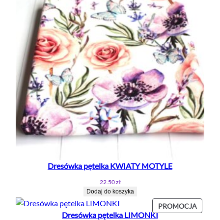
Dresówka pętelka KWIATY MOTYLE
22.50
zł
Dodaj do koszyka
PROD
PROMOCJA
Dresówka pętelka LIMONKI
W