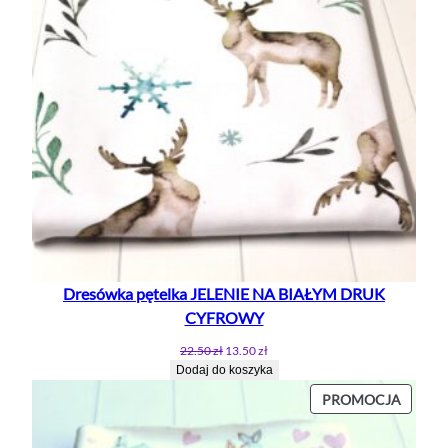
Dresówka pętelka JELENIE NA BIAŁYM DRUK
CYFROWY
Pierwotna
Aktualna
22.50
zł
13.50
zł
cena
cena
Dodaj do koszyka
wynosiła:
wynosi:
PROD
PROMOCJA
22.50 zł.
13.50 zł.
W
PROMO