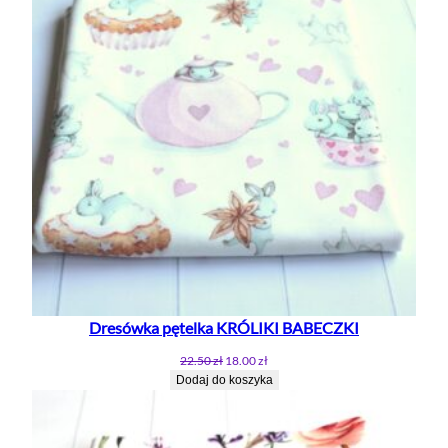
Dresówka pętelka KRÓLIKI BABECZKI
Pierwotna
Aktualna
22.50
zł
18.00
zł
cena
cena
Dodaj do koszyka
wynosiła:
wynosi:
22.50 zł.
18.00 zł.