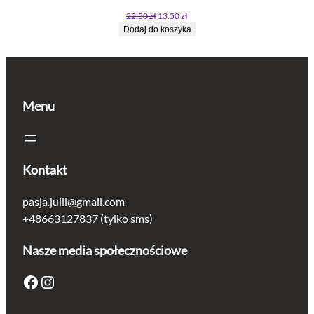
PROMO
Pierwotna
Aktualna
22.50
zł
13.50
zł
cena
cena
Dodaj do koszyka
wynosiła:
wynosi:
22.50 zł.
13.50 zł.
Menu
Kontakt
pasja.julii@gmail.com
+48663127837 (tylko sms)
Nasze media społecznościowe
Facebook
Instagram