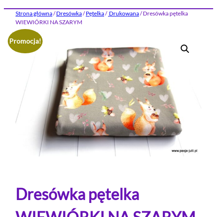
Strona główna
/
Dresówka
/
Pętelka
/
Drukowana
/ Dresówka pętelka
WIEWIÓRKI NA SZARYM
Promocja!
Dresówka pętelka