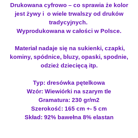
n
o
Drukowana cyfrowo – co sprawia że kolor
k
o
s
jest żywy i o wiele trwalszy od druków
a
s
i
p
tradycyjnych.
i
:
ę
Wyprodukowana w całości w Polsce.
t
ł
1
e
a
8
Materiał nadaje się na sukienki, czapki,
l
:
.
kominy, spódnice, bluzy, opaski, spodnie,
k
2
0
odzież dziecięcą itp.
a
2
0
W
.
I
Typ: dresówka pętelkowa
5
z
E
Wzór: Wiewiórki na szarym tle
0
ł
W
Gramatura: 230 gr/m2
I
.
Szerokość: 165 cm +- 5 cm
Ó
z
Skład: 92% bawełna 8% elastan
R
ł
K
.
I