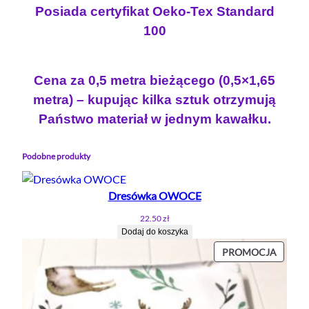
N
Posiada certyfikat Oeko-Tex Standard
A
100
S
Z
A
Cena za 0,5 metra bieżącego (0,5×1,65
R
metra) – kupując kilka sztuk otrzymują
Y
Państwo materiał w jednym kawałku.
M
Podobne produkty
Dresówka OWOCE
22.50
zł
Dodaj do koszyka
PROD
PROMOCJA
W
PROMO