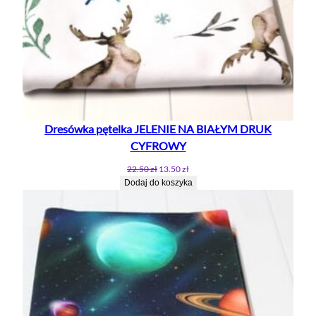
Dresówka pętelka JELENIE NA BIAŁYM DRUK
CYFROWY
Pierwotna
Aktualna
22.50
zł
13.50
zł
cena
cena
Dodaj do koszyka
wynosiła:
wynosi:
22.50 zł.
13.50 zł.