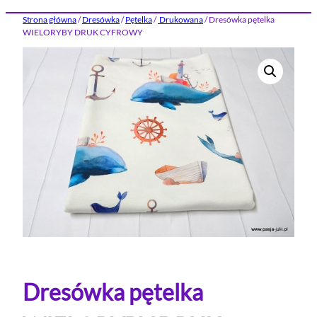
Strona główna
/
Dresówka
/
Pętelka
/
Drukowana
/ Dresówka pętelka
WIELORYBY DRUK CYFROWY
Dresówka pętelka