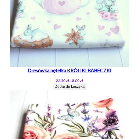
Dresówka pętelka KRÓLIKI BABECZKI
Pierwotna
Aktualna
22.50
zł
18.00
zł
cena
cena
Dodaj do koszyka
wynosiła:
wynosi:
22.50 zł.
18.00 zł.