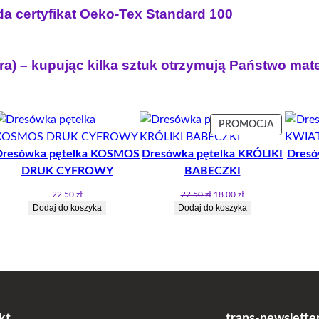
a certyfikat Oeko-Tex Standard 100
ra) – kupując kilka sztuk otrzymują Państwo mat
ODUKT
PRODUK
PROMOCJA
W
Dresówka pętelka KOSMOS
Dresówka pętelka KRÓLIKI
Dresó
OMOCJI
PROMOCJ
DRUK CYFROWY
BABECZKI
Pierwotna
Aktualna
22.50
zł
22.50
zł
18.00
zł
cena
cena
Dodaj do koszyka
Dodaj do koszyka
wynosiła:
wynosi:
22.50 zł.
18.00 zł.
kt
trans-newslette