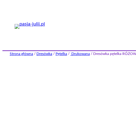
Przejdź
do
treści
Strona główna
/
Dresówka
/
Pętelka
/
Drukowana
/ Dresówka pętelka RÓŻO