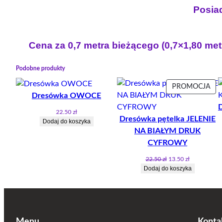
Posiad
Cena za 0,7 metra bieżącego (0,7×1,80 met
Podobne produkty
PR
PROMOCJA
Dresówka OWOCE
W
PR
22.50
zł
Dresówka pętelka JELENIE
Dodaj do koszyka
NA BIAŁYM DRUK
CYFROWY
Pierwotna
Aktualna
22.50
zł
13.50
zł
cena
cena
Dodaj do koszyka
wynosiła:
wynosi:
22.50 zł.
13.50 zł.
Menu
Konta