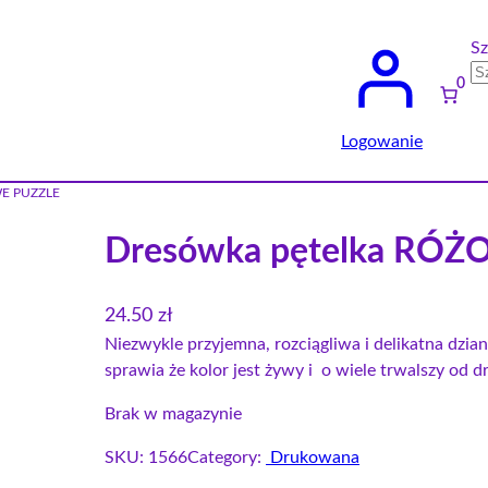
Sz
0
Logowanie
WE PUZZLE
Dresówka pętelka RÓ
24.50
zł
Niezwykle przyjemna, rozciągliwa i delikatna dzi
sprawia że kolor jest żywy i o wiele trwalszy od 
Brak w magazynie
SKU:
1566
Category:
Drukowana