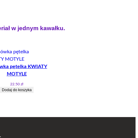
eriał w jednym kawałku.
T
wka pętelka KWIATY
I
MOTYLE
22.50
zł
Dodaj do koszyka
r