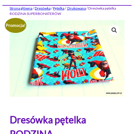
Strona główna
/
Dresówka
/
Pętelka
/
Drukowana
/ Dresówka pętelka
RODZINA SUPERBOHATERÓW
Promocja!
Dresówka pętelka