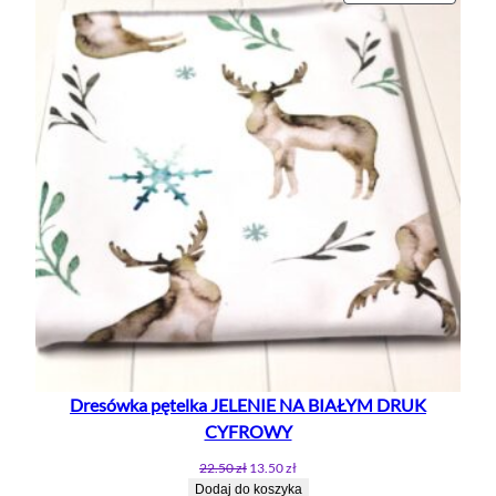
W
PROMO
Dresówka pętelka JELENIE NA BIAŁYM DRUK
CYFROWY
Pierwotna
Aktualna
22.50
zł
13.50
zł
cena
cena
Dodaj do koszyka