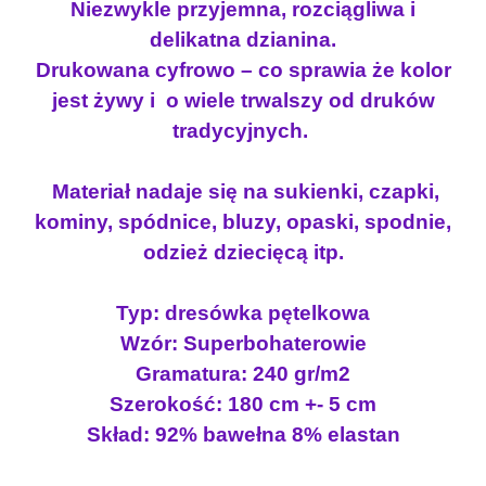
w
y
Niezwykle przyjemna, rozciągliwa i
ó
y
n
delikatna dzianina.
w
n
o
Drukowana cyfrowo – co sprawia że kolor
k
o
s
jest żywy i o wiele trwalszy od druków
a
s
i
p
tradycyjnych.
i
:
ę
t
ł
1
Materiał nadaje się na sukienki, czapki,
e
a
1
kominy, spódnice, bluzy, opaski, spodnie,
l
:
.
odzież dziecięcą itp.
k
1
4
a
9
0
R
Typ: dresówka pętelkowa
.
O
Wzór: Superbohaterowie
0
z
D
Gramatura: 240 gr/m2
0
ł
Z
Szerokość: 180 cm +- 5 cm
I
.
Skład: 92% bawełna 8% elastan
N
z
A
ł