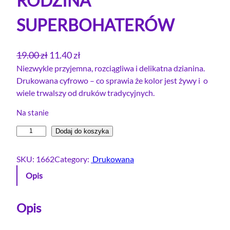
RODZINA
SUPERBOHATERÓW
P
A
19.00
zł
11.40
zł
i
k
Niezwykle przyjemna, rozciągliwa i delikatna dzianina.
Drukowana cyfrowo – co sprawia że kolor jest żywy i o
e
t
wiele trwalszy od druków tradycyjnych.
r
u
w
a
Na stanie
o
l
i
Dodaj do koszyka
t
n
l
n
a
o
SKU:
1662
Category:
Drukowana
a
c
ś
Opis
c
e
ć
e
n
D
r
Opis
n
a
e
a
w
s