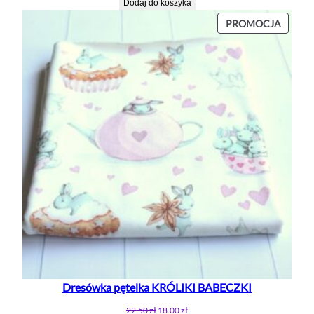
Dodaj do koszyka
PROD
PROMOCJA
W
PROMO
Dresówka pętelka KRÓLIKI BABECZKI
Pierwotna
Aktualna
22.50
zł
18.00
zł