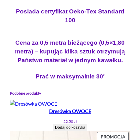
S
.
U
Posiada certyfikat Oeko-Tex Standard
P
100
E
R
B
Cena za 0,5 metra bieżącego (0,5×1,80
O
metra) – kupując kilka sztuk otrzymują
H
Państwo materiał w jednym kawałku.
A
T
Prać w maksymalnie 30′
E
R
Ó
Podobne produkty
W
Dresówka OWOCE
22.50
zł
Dodaj do koszyka
PROD
PROMOCJA