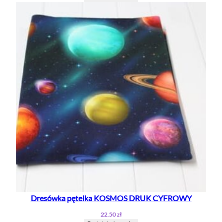
wynosiła:
wynosi:
22.50 zł.
13.50 zł.
Dresówka pętelka KOSMOS DRUK CYFROWY
22.50
zł