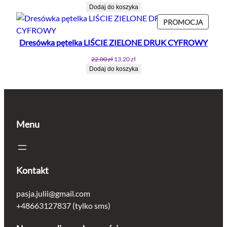
cena
cena
Dodaj do koszyka
wynosiła:
wynosi:
PROD
PROMOCJA
22.50 zł.
18.00 zł.
W
Dresówka pętelka LIŚCIE ZIELONE DRUK CYFROWY
PROMO
Pierwotna
Aktualna
22.00
zł
13.20
zł
cena
cena
Dodaj do koszyka
wynosiła:
wynosi:
22.00 zł.
13.20 zł.
Menu
Kontakt
pasja.julii@gmail.com
+48663127837 (tylko sms)