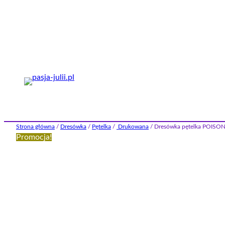
Przejdź
do
treści
Strona główna
/
Dresówka
/
Pętelka
/
Drukowana
/ Dresówka pętelka POISON
Promocja!