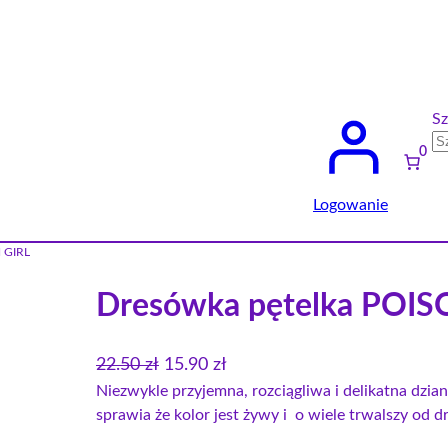
Sz
0
Logowanie
 GIRL
Dresówka pętelka POIS
P
A
22.50
zł
15.90
zł
i
k
Niezwykle przyjemna, rozciągliwa i delikatna dzi
sprawia że kolor jest żywy i o wiele trwalszy od 
e
t
r
u