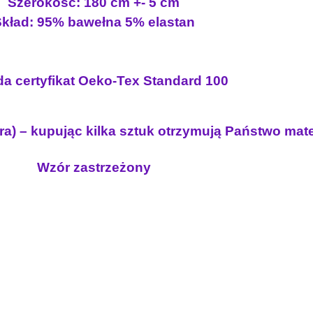
Szerokość: 180 cm +- 5 cm
l
a
5
kład: 95% bawełna 5% elastan
k
:
.
a
2
9
P
2
0
O
a certyfikat Oeko-Tex Standard 100
.
I
5
z
S
0
ł
O
ra) – kupując kilka sztuk otrzymują Państwo mat
.
N
G
z
Wzór zastrzeżony
I
ł
R
.
L