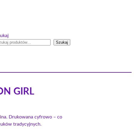
ukaj
Szukaj
ON GIRL
anina. Drukowana cyfrowo – co
druków tradycyjnych.