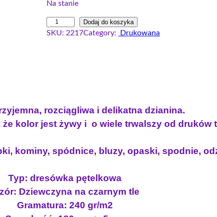
Na stanie
w
a
i
Dodaj do koszyka
o
l
SKU:
2217
Category:
Drukowana
l
t
n
o
n
a
ś
a
c
ć
c
e
D
e
n
r
n
a
e
zyjemna, rozciągliwa i delikatna dzianina.
s
a
w
że kolor jest żywy i o wiele trwalszy od druków
ó
w
y
w
y
n
ki, kominy, spódnice, bluzy, opaski, spodnie, odz
k
n
o
a
o
s
p
Typ: dresówka pętelkowa
s
i
ę
zór: Dziewczyna na czarnym tle
i
:
t
Gramatura: 240 gr/m2
ł
1
e