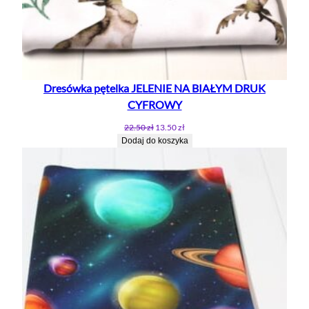
Dresówka pętelka JELENIE NA BIAŁYM DRUK
CYFROWY
Pierwotna
Aktualna
22.50
zł
13.50
zł
cena
cena
Dodaj do koszyka
wynosiła:
wynosi:
22.50 zł.
13.50 zł.