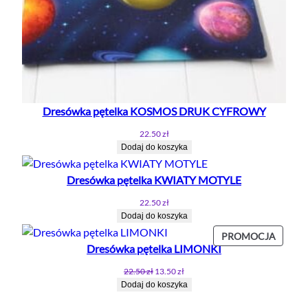
Dresówka pętelka KOSMOS DRUK CYFROWY
22.50
zł
Dodaj do koszyka
Dresówka pętelka KWIATY MOTYLE
22.50
zł
Dodaj do koszyka
PROD
PROMOCJA
Dresówka pętelka LIMONKI
W
PROMO
Pierwotna
Aktualna
22.50
zł
13.50
zł
cena
cena
Dodaj do koszyka
wynosiła:
wynosi:
22.50 zł.
13.50 zł.