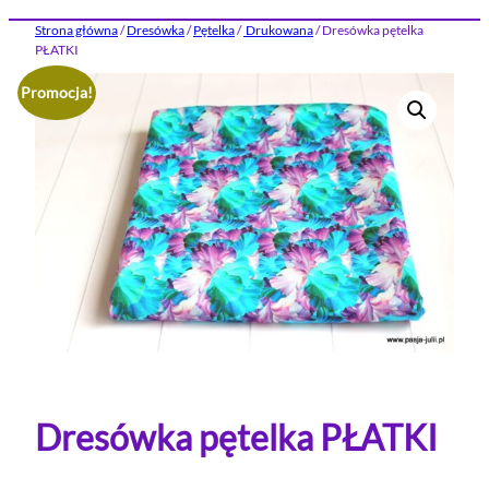
Strona główna
/
Dresówka
/
Pętelka
/
Drukowana
/ Dresówka pętelka
PŁATKI
Promocja!
Dresówka pętelka PŁATKI