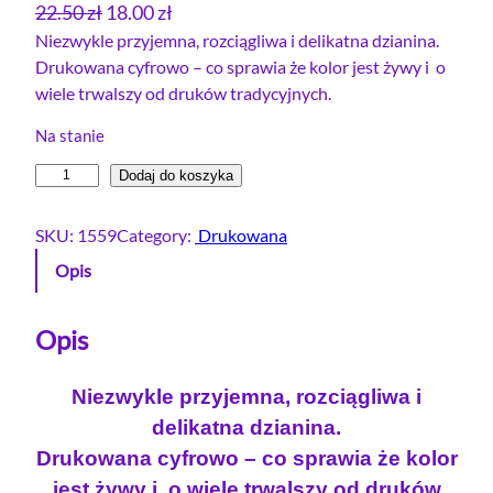
P
A
22.50
zł
18.00
zł
i
k
Niezwykle przyjemna, rozciągliwa i delikatna dzianina.
Drukowana cyfrowo – co sprawia że kolor jest żywy i o
e
t
wiele trwalszy od druków tradycyjnych.
r
u
w
a
Na stanie
o
l
i
Dodaj do koszyka
t
n
l
n
a
o
SKU:
1559
Category:
Drukowana
a
c
ś
Opis
c
e
ć
e
n
D
r
Opis
n
a
e
a
w
s
w
y
Niezwykle przyjemna, rozciągliwa i
ó
y
n
delikatna dzianina.
w
n
o
Drukowana cyfrowo – co sprawia że kolor
k
o
s
jest żywy i o wiele trwalszy od druków
a