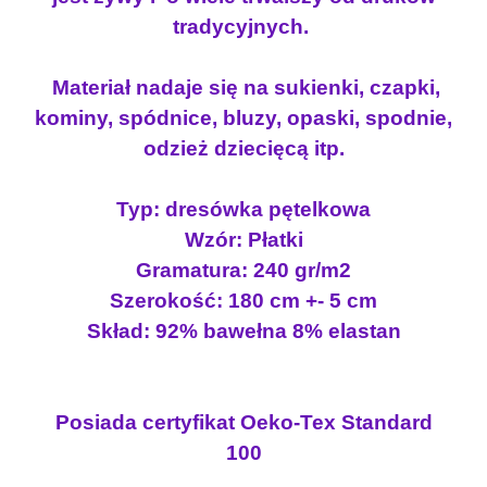
s
i
p
tradycyjnych.
i
:
ę
t
ł
1
Materiał nadaje się na sukienki, czapki,
e
a
8
kominy, spódnice, bluzy, opaski, spodnie,
l
:
.
odzież dziecięcą itp.
k
2
0
a
2
0
P
Typ: dresówka pętelkowa
.
Ł
Wzór: Płatki
5
z
A
Gramatura: 240 gr/m2
0
ł
T
Szerokość: 180 cm +- 5 cm
K
.
Skład: 92% bawełna 8% elastan
I
z
ł
.
Posiada certyfikat Oeko-Tex Standard
100