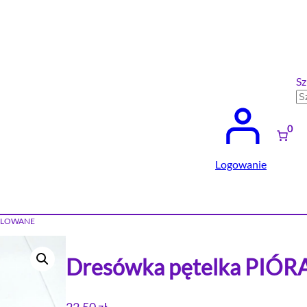
Sz
0
Logowanie
MALOWANE
Dresówka pętelka PI