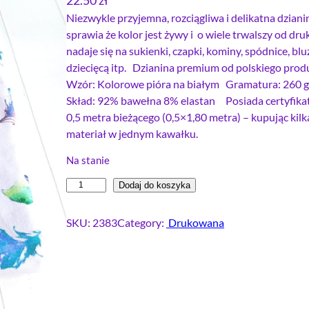
22.50
zł
Niezwykle przyjemna, rozciągliwa i delikatna dzian
sprawia że kolor jest żywy i o wiele trwalszy od d
nadaje się na sukienki, czapki, kominy, spódnice, blu
dziecięcą itp. Dzianina premium od polskiego pro
Wzór: Kolorowe pióra na białym Gramatura: 260 g
Skład: 92% bawełna 8% elastan Posiada certyfika
0,5 metra bieżącego (0,5×1,80 metra) – kupując kil
materiał w jednym kawałku.
Na stanie
i
Dodaj do koszyka
l
o
SKU:
2383
Category:
Drukowana
ś
ć
D
r
e