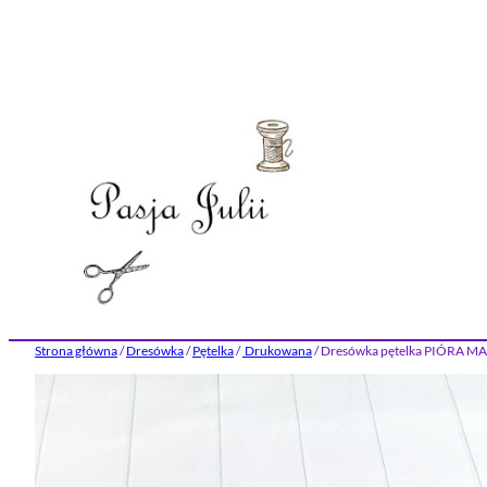
Przejdź
do
treści
Strona główna
/
Dresówka
/
Pętelka
/
Drukowana
/ Dresówka pętelka PIÓRA 