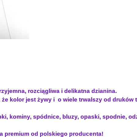
s
ó
w
k
a
p
ę
t
e
l
k
a
zyjemna, rozciągliwa i delikatna dzianina.
P
I
że kolor jest żywy i o wiele trwalszy od druków
Ó
R
ki, kominy, spódnice, bluzy, opaski, spodnie, odz
A
M
a premium od polskiego producenta!
A