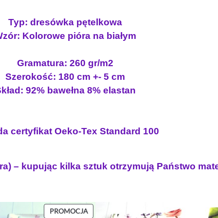
L
O
Typ: dresówka pętelkowa
W
zór:
Kolorowe pióra na białym
A
N
Gramatura: 260 gr/m2
E
Szerokość: 180 cm +- 5 cm
kład: 92% bawełna 8% elastan
a certyfikat Oeko-Tex Standard 100
ra) – kupując kilka sztuk otrzymują Państwo mat
ODUKT
PRODUKT
PROMOCJA