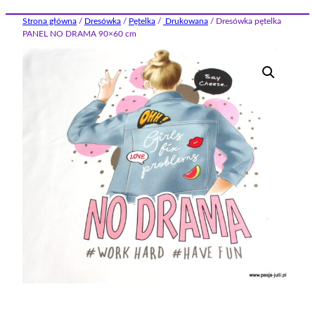
Strona główna
/
Dresówka
/
Pętelka
/
Drukowana
/ Dresówka pętelka
PANEL NO DRAMA 90×60 cm