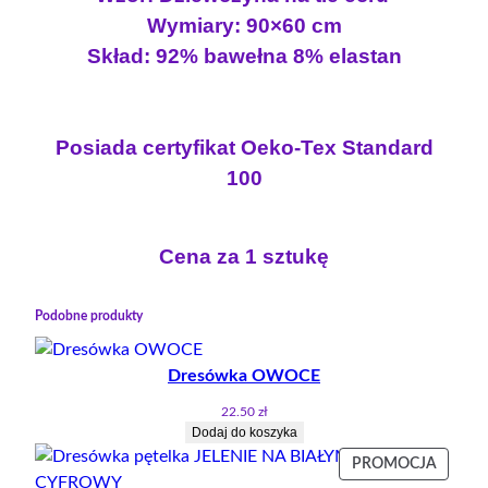
Wymiary: 90×60 cm
Skład: 92% bawełna 8% elastan
Posiada certyfikat Oeko-Tex Standard
100
Cena za 1 sztukę
Podobne produkty
Dresówka OWOCE
22.50
zł
Dodaj do koszyka
PRODU
PROMOCJA
W