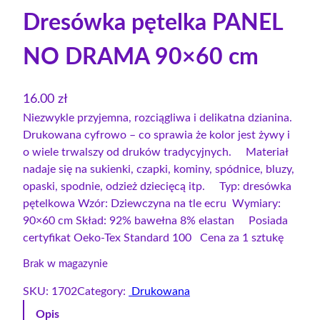
Dresówka pętelka PANEL
NO DRAMA 90×60 cm
16.00
zł
Niezwykle przyjemna, rozciągliwa i delikatna dzianina.
Drukowana cyfrowo – co sprawia że kolor jest żywy i
o wiele trwalszy od druków tradycyjnych. Materiał
nadaje się na sukienki, czapki, kominy, spódnice, bluzy,
opaski, spodnie, odzież dziecięcą itp. Typ: dresówka
pętelkowa Wzór: Dziewczyna na tle ecru Wymiary:
90×60 cm Skład: 92% bawełna 8% elastan Posiada
certyfikat Oeko-Tex Standard 100 Cena za 1 sztukę
Brak w magazynie
SKU:
1702
Category:
Drukowana
Opis