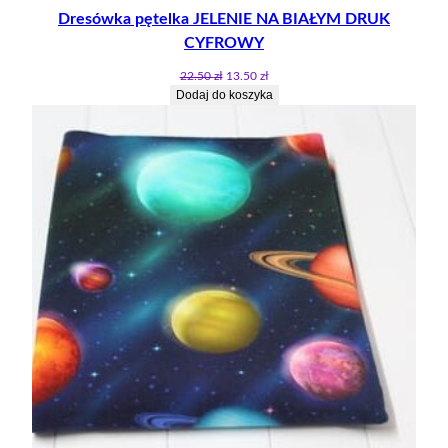
Dresówka pętelka JELENIE NA BIAŁYM DRUK
PROMO
CYFROWY
Pierwotna
Aktualna
22.50
zł
13.50
zł
cena
cena
Dodaj do koszyka
wynosiła:
wynosi:
22.50 zł.
13.50 zł.