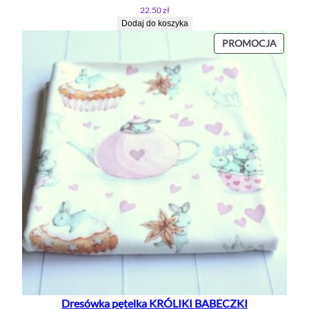
22.50
zł
Dodaj do koszyka
PROD
PROMOCJA
W
PROMO
Dresówka pętelka KRÓLIKI BABECZKI