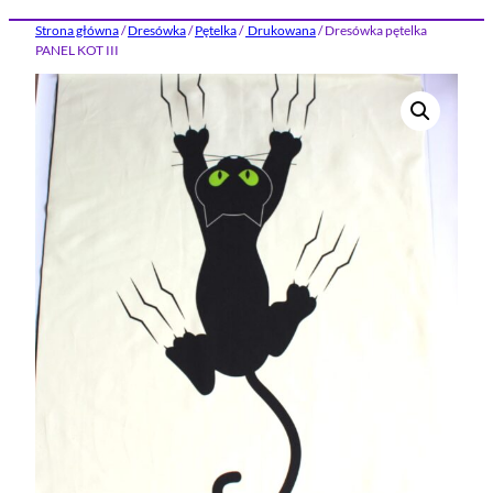
Strona główna
/
Dresówka
/
Pętelka
/
Drukowana
/ Dresówka pętelka
PANEL KOT III