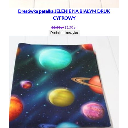
Dresówka pętelka JELENIE NA BIAŁYM DRUK
CYFROWY
Pierwotna
Aktualna
22.50
zł
13.50
zł
cena
cena
Dodaj do koszyka
wynosiła:
wynosi:
22.50 zł.
13.50 zł.