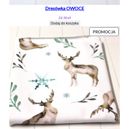
Dresówka OWOCE
22.50
zł
Dodaj do koszyka
PROD
PROMOCJA
W
PROMO