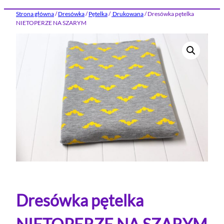
Strona główna
/
Dresówka
/
Pętelka
/
Drukowana
/ Dresówka pętelka
NIETOPERZE NA SZARYM
Dresówka pętelka