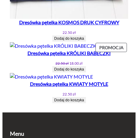
Dresówka pętelka KOSMOS DRUK CYFROWY
22.50
zł
Dodaj do koszyka
PROD
PROMOCJA
Dresówka pętelka KRÓLIKI BABECZKI
W
PROMO
Pierwotna
Aktualna
22.50
zł
18.00
zł
cena
cena
Dodaj do koszyka
wynosiła:
wynosi:
22.50 zł.
18.00 zł.
Dresówka pętelka KWIATY MOTYLE
22.50
zł
Dodaj do koszyka
Menu