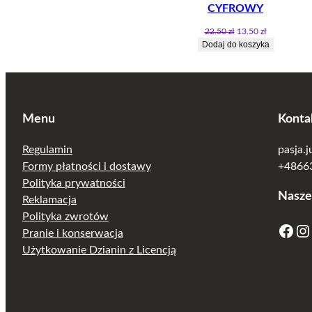
CYFROWY
Pierwotna
Aktualna
22.50
zł
13.50
zł
cena
cena
Dodaj do koszyka
wynosiła:
wynosi:
22.50 zł.
13.50 zł.
Menu
Konta
Regulamin
pasja.
Formy płatności i dostawy
+48663
Polityka prywatności
Nasze
Reklamacja
Polityka zwrotów
Facebook
Instagram
Pranie i konserwacja
Użytkowanie Dzianin z Licencją