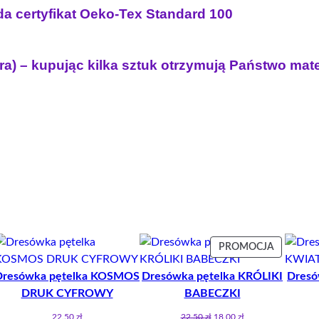
a certyfikat Oeko-Tex Standard 100
ra) – kupując kilka sztuk otrzymują Państwo mat
ODUKT
PRODUK
PROMOCJA
W
Dresówka pętelka KOSMOS
Dresówka pętelka KRÓLIKI
Dresó
OMOCJI
PROMOCJ
DRUK CYFROWY
BABECZKI
Pierwotna
Aktualna
22.50
zł
22.50
zł
18.00
zł