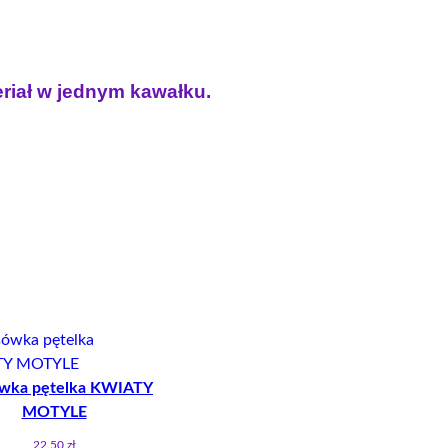
eriał w jednym kawałku.
T
wka pętelka KWIATY
I
MOTYLE
22.50
zł