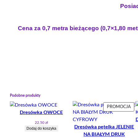
Posiad
Cena za 0,7 metra bieżącego (0,7×1,80 met
Podobne produkty
PR
PROMOCJA
Dresówka OWOCE
W
PR
22.50
zł
Dresówka pętelka JELENIE
Dodaj do koszyka
NA BIAŁYM DRUK