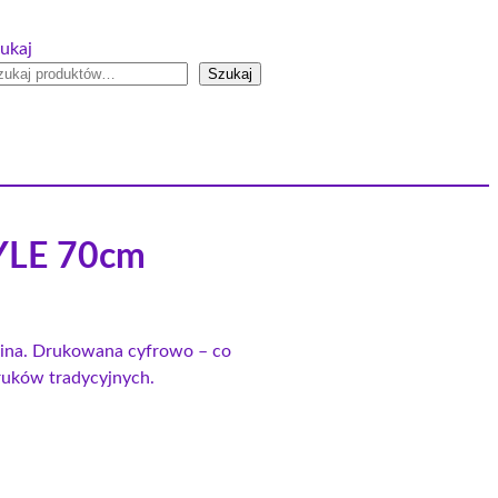
ukaj
Szukaj
YLE 70cm
anina. Drukowana cyfrowo – co
druków tradycyjnych.