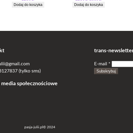
cena
cena
Dodaj do koszyka
Dodaj do koszyka
wynosiła:
wynosi:
22.50 zł.
18.00 zł.
kt
trans-newslette
julii@gmail.com
E-mail
*
127837 (tylko sms)
Subskrybuj
 media społecznościowe
pasja-julii.pl
© 2024