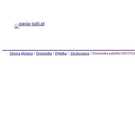
Przejdź
do
treści
Strona główna
/
Dresówka
/
Pętelka
/
Drukowana
/ Dresówka pętelka MOTYL