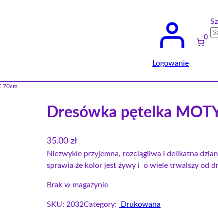
Sz
0
Logowanie
E 70cm
Dresówka pętelka MOT
35.00
zł
Niezwykle przyjemna, rozciągliwa i delikatna dzi
sprawia że kolor jest żywy i o wiele trwalszy od 
Brak w magazynie
SKU:
2032
Category:
Drukowana