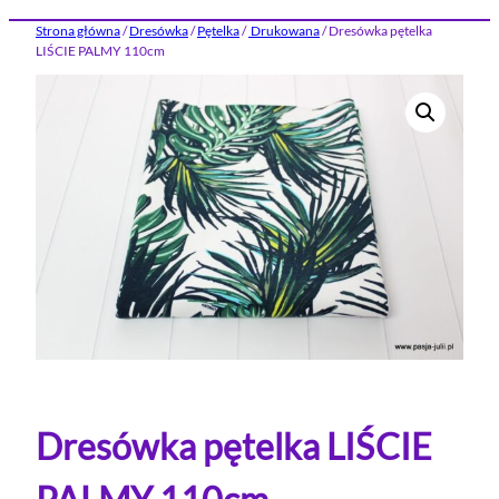
Strona główna
/
Dresówka
/
Pętelka
/
Drukowana
/ Dresówka pętelka
LIŚCIE PALMY 110cm
Dresówka pętelka LIŚCIE