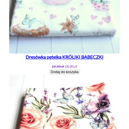
Dresówka pętelka KRÓLIKI BABECZKI
Pierwotna
Aktualna
22.50
zł
18.00
zł
cena
cena
Dodaj do koszyka
wynosiła:
wynosi:
22.50 zł.
18.00 zł.