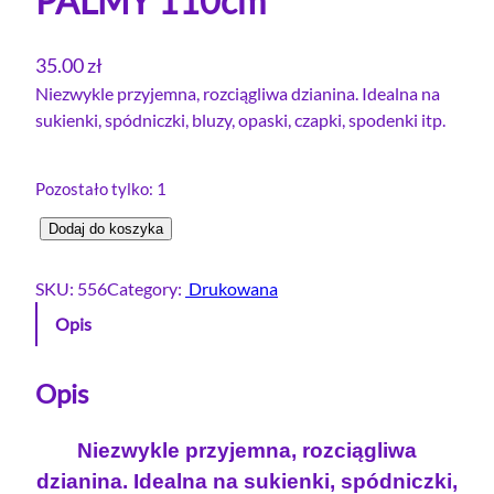
PALMY 110cm
35.00
zł
Niezwykle przyjemna, rozciągliwa dzianina. Idealna na
sukienki, spódniczki, bluzy, opaski, czapki, spodenki itp.
Pozostało tylko: 1
i
Dodaj do koszyka
l
o
SKU:
556
Category:
Drukowana
ś
Opis
ć
D
r
Opis
e
s
Niezwykle przyjemna, rozciągliwa
ó
dzianina. Idealna na sukienki, spódniczki,
w