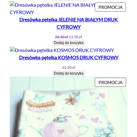
PROD
PROMOCJA
W
Dresówka pętelka JELENIE NA BIAŁYM DRUK
PROMO
CYFROWY
Pierwotna
Aktualna
22.50
zł
13.50
zł
cena
cena
Dodaj do koszyka
wynosiła:
wynosi:
22.50 zł.
13.50 zł.
Dresówka pętelka KOSMOS DRUK CYFROWY
22.50
zł
Dodaj do koszyka
PROD
PROMOCJA
W
PROMO