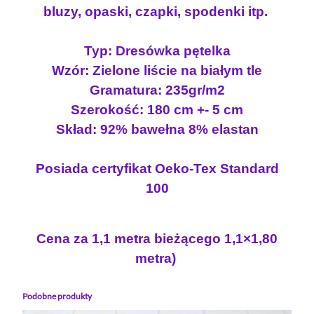
bluzy, opaski, czapki, spodenki itp.
k
a
p
Typ: Dresówka pętelka
ę
Wzór: Zielone liście na białym tle
t
Gramatura: 235gr/m2
e
Szerokość: 180 cm +- 5 cm
l
Skład: 92% bawełna 8% elastan
k
a
L
Posiada certyfikat Oeko-Tex Standard
I
100
Ś
C
I
Cena za 1,1 metra bieżącego 1,1×1,80
E
metra)
P
A
Podobne produkty
L