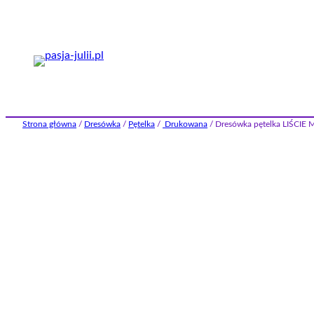
Przejdź
do
treści
Strona główna
/
Dresówka
/
Pętelka
/
Drukowana
/ Dresówka pętelka LIŚCI