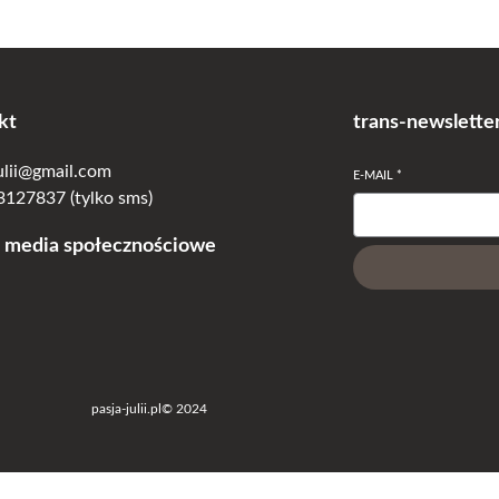
kt
trans-newslette
julii@gmail.com
E-MAIL
*
127837 (tylko sms)
 media społecznościowe
pasja-julii.pl
© 2024