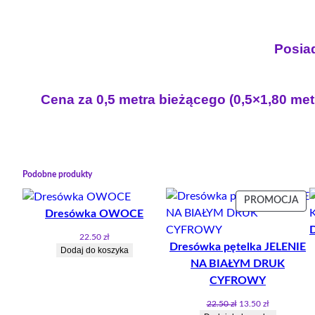
Posiad
Cena za 0,5 metra bieżącego (0,5×1,80 met
Podobne produkty
PR
PROMOCJA
Dresówka OWOCE
W
PR
22.50
zł
Dresówka pętelka JELENIE
Dodaj do koszyka
NA BIAŁYM DRUK
CYFROWY
Pierwotna
Aktualna
22.50
zł
13.50
zł