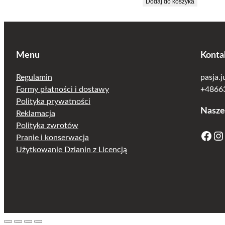
cena
cena
Dodaj do koszyka
wynosiła:
wynosi:
22.50 zł.
13.50 zł.
Menu
Konta
Regulamin
pasja.
Formy płatności i dostawy
+48663
Polityka prywatności
Nasze
Reklamacja
Polityka zwrotów
Facebook
Instagram
Pranie i konserwacja
Użytkowanie Dzianin z Licencją