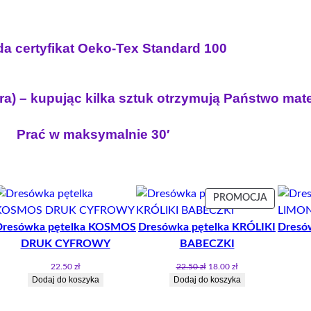
L
I
Ś
a certyfikat Oeko-Tex Standard 100
C
I
E
ra) – kupując kilka sztuk otrzymują Państwo mat
M
O
Prać w maksymalnie 30′
N
S
T
E
ODUKT
PRODUK
PROMOCJA
R
W
A
Dresówka pętelka KOSMOS
Dresówka pętelka KRÓLIKI
Dresó
OMOCJI
PROMOCJ
DRUK CYFROWY
BABECZKI
Pierwotna
Aktualna
22.50
zł
22.50
zł
18.00
zł
cena
cena
Dodaj do koszyka
Dodaj do koszyka
wynosiła:
wynosi:
22.50 zł.
18.00 zł.