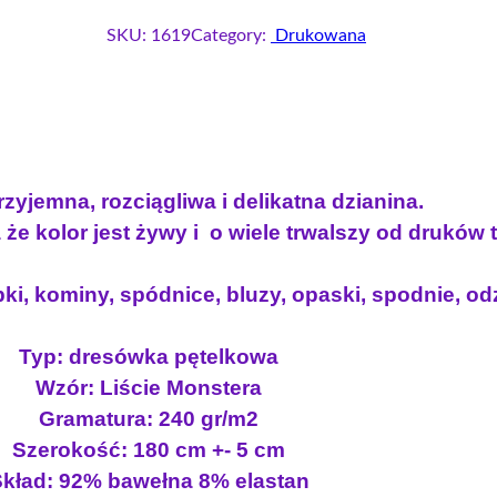
l
o
SKU:
1619
Category:
Drukowana
ś
ć
D
r
e
s
zyjemna, rozciągliwa i delikatna dzianina.
ó
że kolor jest żywy i o wiele trwalszy od druków
w
k
ki, kominy, spódnice, bluzy, opaski, spodnie, odz
a
p
ę
Typ: dresówka pętelkowa
t
Wzór: Liście Monstera
e
Gramatura: 240 gr/m2
l
Szerokość: 180 cm +- 5 cm
k
kład: 92% bawełna 8% elastan
a