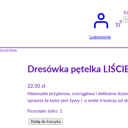
Sz
0
Logowanie
E MONSTERA
Dresówka pętelka LIŚ
22.50
zł
Niezwykle przyjemna, rozciągliwa i delikatna dzi
sprawia że kolor jest żywy i o wiele trwalszy od 
Pozostało tylko: 1
i
Dodaj do koszyka