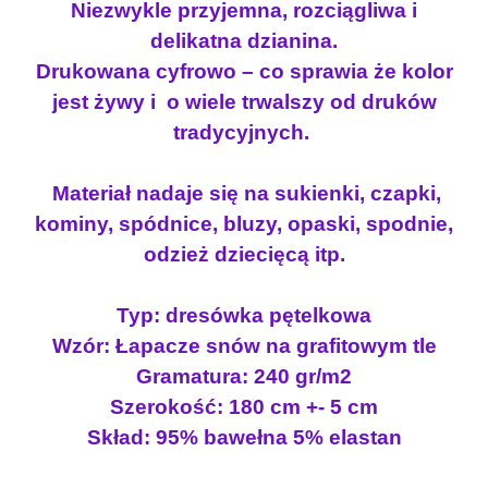
w
y
Niezwykle przyjemna, rozciągliwa i
ó
y
n
delikatna dzianina.
w
n
o
Drukowana cyfrowo – co sprawia że kolor
k
o
s
jest żywy i o wiele trwalszy od druków
a
s
i
p
tradycyjnych.
i
:
ę
t
ł
1
Materiał nadaje się na sukienki, czapki,
e
a
9
kominy, spódnice, bluzy, opaski, spodnie,
l
:
.
odzież dziecięcą itp.
k
2
1
a
2
3
Ł
Typ: dresówka pętelkowa
.
A
Wzór: Łapacze snów na grafitowym tle
5
z
P
Gramatura: 240 gr/m2
0
ł
A
Szerokość: 180 cm +- 5 cm
C
.
Skład: 95% bawełna 5% elastan
Z
z
E
ł