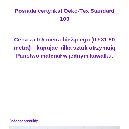
S
.
N
Posiada certyfikat Oeko-Tex Standard
Ó
100
W
N
A
Cena za 0,5 metra bieżącego (0,5×1,80
C
metra) – kupując kilka sztuk otrzymują
I
Państwo materiał w jednym kawałku.
E
M
N
Y
M
Podobne produkty