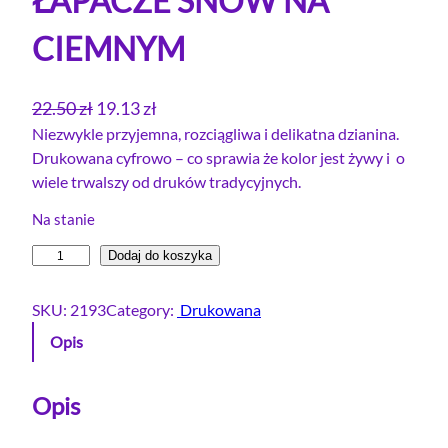
ŁAPACZE SNÓW NA
CIEMNYM
P
A
22.50
zł
19.13
zł
i
k
Niezwykle przyjemna, rozciągliwa i delikatna dzianina.
Drukowana cyfrowo – co sprawia że kolor jest żywy i o
e
t
wiele trwalszy od druków tradycyjnych.
r
u
w
a
Na stanie
o
l
i
Dodaj do koszyka
t
n
l
n
a
o
SKU:
2193
Category:
Drukowana
a
c
ś
Opis
c
e
ć
e
n
D
r
Opis
n
a
e
a
w
s