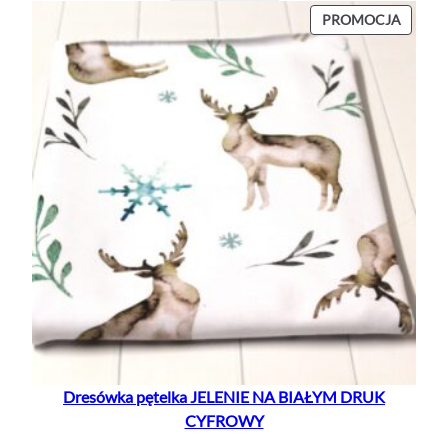
PROD
PROMOCJA
W
PROMO
Dresówka pętelka JELENIE NA BIAŁYM DRUK
CYFROWY