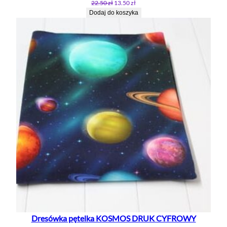
Pierwotna
Aktualna
22.50
zł
13.50
zł
cena
cena
Dodaj do koszyka
wynosiła:
wynosi:
22.50 zł.
13.50 zł.
Dresówka pętelka KOSMOS DRUK CYFROWY