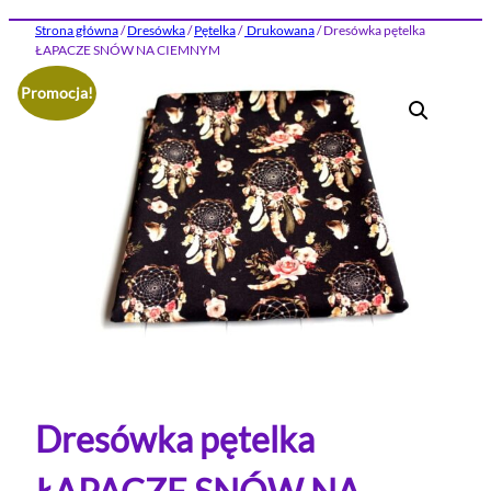
Strona główna
/
Dresówka
/
Pętelka
/
Drukowana
/ Dresówka pętelka
ŁAPACZE SNÓW NA CIEMNYM
Promocja!
Dresówka pętelka