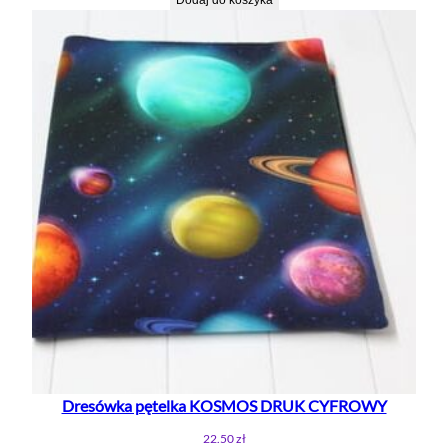
Dodaj do koszyka
wynosiła:
wynosi:
22.50 zł.
13.50 zł.
Dresówka pętelka KOSMOS DRUK CYFROWY
22.50
zł