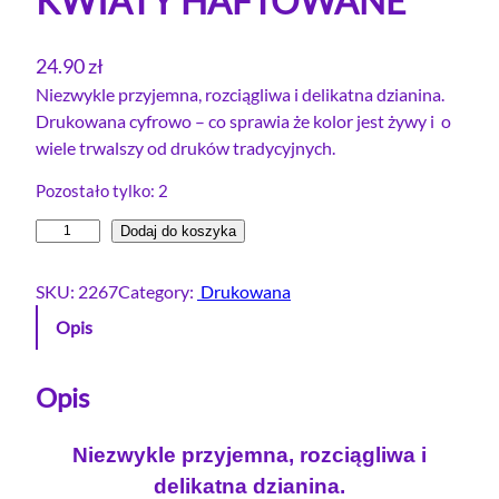
KWIATY HAFTOWANE
24.90
zł
Niezwykle przyjemna, rozciągliwa i delikatna dzianina.
Drukowana cyfrowo – co sprawia że kolor jest żywy i o
wiele trwalszy od druków tradycyjnych.
Pozostało tylko: 2
i
Dodaj do koszyka
l
o
SKU:
2267
Category:
Drukowana
ś
Opis
ć
D
r
Opis
e
s
Niezwykle przyjemna, rozciągliwa i
ó
delikatna dzianina.
w