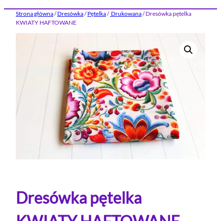
Strona główna
/
Dresówka
/
Pętelka
/
Drukowana
/ Dresówka pętelka
KWIATY HAFTOWANE
Dresówka pętelka