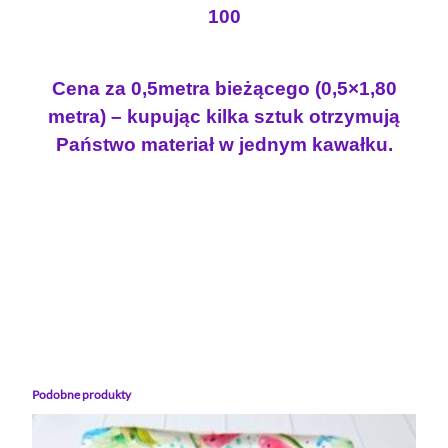
T
100
O
W
A
Cena za 0,5metra bieżącego (0,5×1,80
N
metra) – kupując kilka sztuk otrzymują
E
Państwo materiał w jednym kawałku.
Podobne produkty