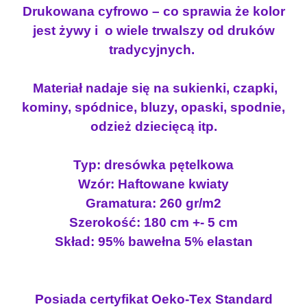
Drukowana cyfrowo – co sprawia że kolor
k
jest żywy i o wiele trwalszy od druków
a
p
tradycyjnych.
ę
t
Materiał nadaje się na sukienki, czapki,
e
kominy, spódnice, bluzy, opaski, spodnie,
l
odzież dziecięcą itp.
k
a
K
Typ: dresówka pętelkowa
W
Wzór: Haftowane kwiaty
I
Gramatura: 260 gr/m2
A
Szerokość: 180 cm +- 5 cm
T
Skład: 95% bawełna 5% elastan
Y
H
A
F
Posiada certyfikat Oeko-Tex Standard