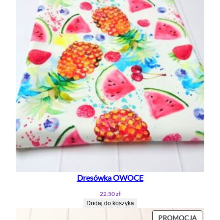
Dresówka OWOCE
22.50
zł
Dodaj do koszyka
PROD
PROMOCJA