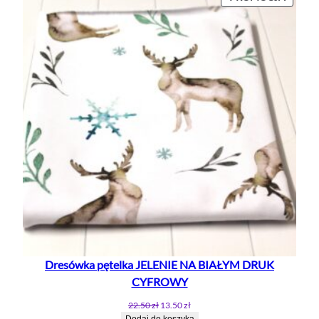
W
PROMO
Dresówka pętelka JELENIE NA BIAŁYM DRUK
CYFROWY
Pierwotna
Aktualna
22.50
zł
13.50
zł
cena
cena