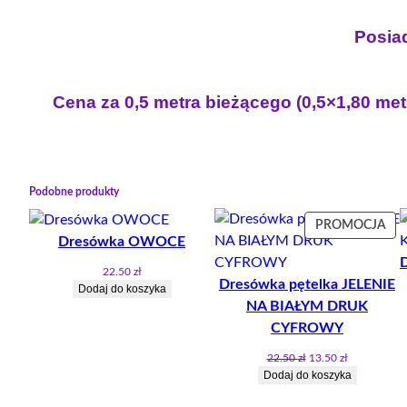
Posiad
Cena za 0,5 metra bieżącego (0,5×1,80 met
Podobne produkty
PR
PROMOCJA
Dresówka OWOCE
W
PR
22.50
zł
Dresówka pętelka JELENIE
Dodaj do koszyka
NA BIAŁYM DRUK
CYFROWY
Pierwotna
Aktualna
22.50
zł
13.50
zł
cena
cena
Dodaj do koszyka
wynosiła:
wynosi:
22.50 zł.
13.50 zł.