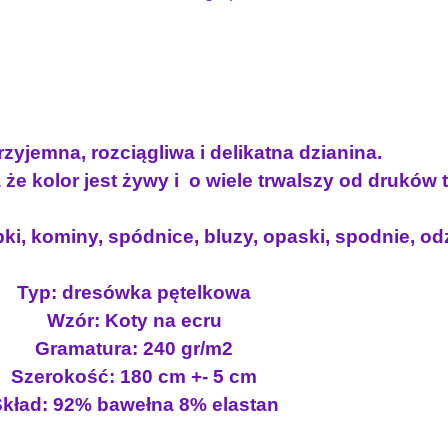
t
n
o
n
a
ś
a
c
ć
c
e
D
e
n
r
n
a
e
zyjemna, rozciągliwa i delikatna dzianina.
s
a
w
że kolor jest żywy i o wiele trwalszy od druków
ó
w
y
w
y
n
ki, kominy, spódnice, bluzy, opaski, spodnie, odz
k
n
o
a
o
s
p
Typ: dresówka pętelkowa
s
i
ę
Wzór: Koty na ecru
i
:
t
Gramatura: 240 gr/m2
ł
1
e
Szerokość: 180 cm +- 5 cm
l
a
8
kład: 92% bawełna 8% elastan
k
:
.
a
2
0