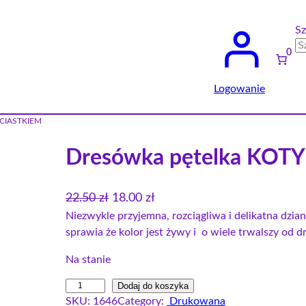
Sz
0
Logowanie
Z CIASTKIEM
Dresówka pętelka KOTY
P
A
22.50
zł
18.00
zł
i
k
Niezwykle przyjemna, rozciągliwa i delikatna dzi
sprawia że kolor jest żywy i o wiele trwalszy od 
e
t
r
u
Na stanie
w
a
i
Dodaj do koszyka
o
l
SKU:
1646
Category:
Drukowana
l