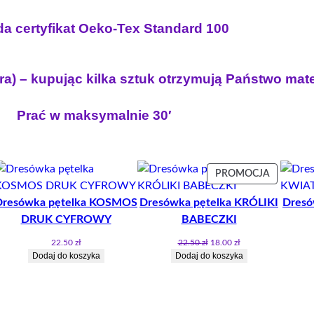
K
2
0
O
a certyfikat Oeko-Tex Standard 100
.
T
5
z
Y
0
ł
Z
ra) – kupując kilka sztuk otrzymują Państwo mat
.
C
I
z
Prać w maksymalnie 30′
A
ł
S
.
T
K
ODUKT
PRODUK
PROMOCJA
I
W
Dresówka pętelka KOSMOS
Dresówka pętelka KRÓLIKI
Dresó
OMOCJI
PROMOCJ
E
DRUK CYFROWY
BABECZKI
M
Pierwotna
Aktualna
22.50
zł
22.50
zł
18.00
zł
cena
cena
Dodaj do koszyka
Dodaj do koszyka
wynosiła:
wynosi:
22.50 zł.
18.00 zł.