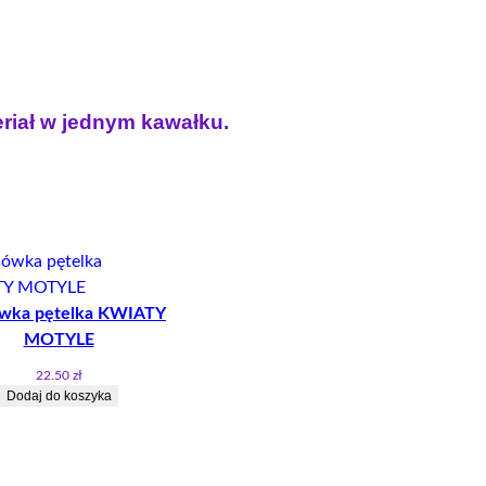
eriał w jednym kawałku.
T
wka pętelka KWIATY
I
MOTYLE
22.50
zł
Dodaj do koszyka