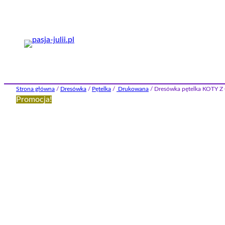
Przejdź
do
treści
Strona główna
/
Dresówka
/
Pętelka
/
Drukowana
/ Dresówka pętelka KOTY 
Promocja!