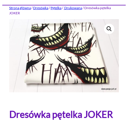
Strona główna
/
Dresówka
/
Pętelka
/
Drukowana
/ Dresówka pętelka
JOKER
Dresówka pętelka JOKER