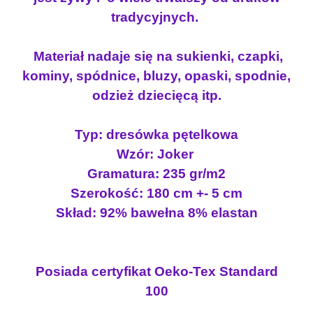
p
tradycyjnych.
ę
t
Materiał nadaje się na sukienki, czapki,
e
kominy, spódnice, bluzy, opaski, spodnie,
l
odzież dziecięcą itp.
k
a
J
Typ: dresówka pętelkowa
O
Wzór: Joker
K
Gramatura: 235 gr/m2
E
Szerokość: 180 cm +- 5 cm
R
Skład: 92% bawełna 8% elastan
Posiada certyfikat Oeko-Tex Standard
100