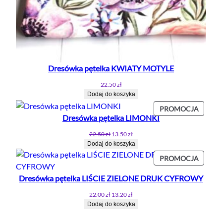
Dresówka pętelka KWIATY MOTYLE
22.50
zł
Dodaj do koszyka
PROD
PROMOCJA
Dresówka pętelka LIMONKI
W
PROMO
Pierwotna
Aktualna
22.50
zł
13.50
zł
cena
cena
Dodaj do koszyka
wynosiła:
wynosi:
PROD
PROMOCJA
22.50 zł.
13.50 zł.
W
Dresówka pętelka LIŚCIE ZIELONE DRUK CYFROWY
PROMO
Pierwotna
Aktualna
22.00
zł
13.20
zł
cena
cena
Dodaj do koszyka
wynosiła:
wynosi:
22.00 zł.
13.20 zł.