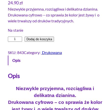
24.90
zł
Niezwykle przyjemna, rozciągliwa i delikatna dzianina.
Drukowana cyfrowo – co sprawia że kolor jest żywy i o
wiele trwalszy od druków tradycyjnych.
Na stanie
i
Dodaj do koszyka
l
o
SKU:
843
Category:
Drukowana
ś
Opis
ć
D
r
Opis
e
s
Niezwykle przyjemna, rozciągliwa i
ó
delikatna dzianina.
w
Drukowana cyfrowo – co sprawia że kolor
k
jest żywy i o wiele trwalszy od druków
a