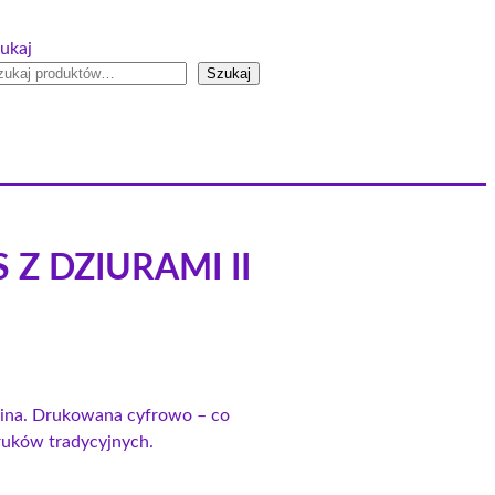
ukaj
Szukaj
S Z DZIURAMI II
anina. Drukowana cyfrowo – co
druków tradycyjnych.