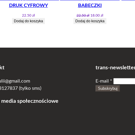
DRUK CYFROWY
BABECZKI
Pierwotna
Aktualna
22.50
zł
22.50
zł
18.00
zł
cena
cena
Dodaj do koszyka
Dodaj do koszyka
wynosiła:
wynosi:
22.50 zł.
18.00 zł.
kt
trans-newslette
julii@gmail.com
E-mail
*
127837 (tylko sms)
Subskrybuj
 media społecznościowe