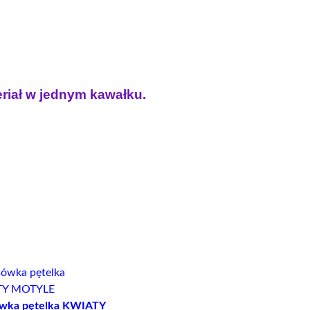
eriał w jednym kawałku.
T
wka pętelka KWIATY
I