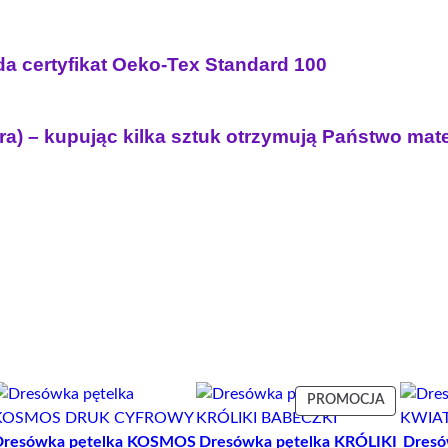
a certyfikat Oeko-Tex Standard 100
ra) – kupując kilka sztuk otrzymują Państwo mat
ODUKT
PRODUK
PROMOCJA
W
Dresówka pętelka KOSMOS
Dresówka pętelka KRÓLIKI
Dresó
OMOCJI
PROMOCJ