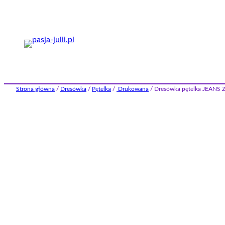
Przejdź
do
treści
Strona główna
/
Dresówka
/
Pętelka
/
Drukowana
/ Dresówka pętelka JEANS 