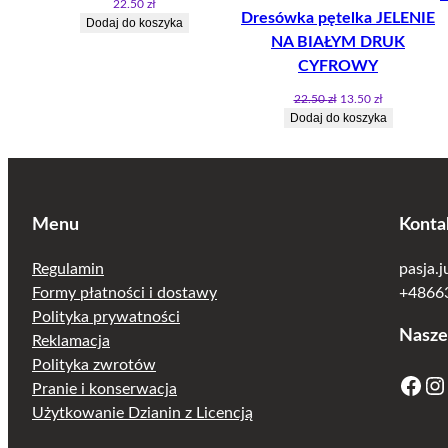
22.50
zł
Dresówka pętelka JELENIE
Dodaj do koszyka
NA BIAŁYM DRUK
CYFROWY
Pierwotna
Aktualna
22.50
zł
13.50
zł
cena
cena
Dodaj do koszyka
wynosiła:
wynosi:
22.50 zł.
13.50 zł.
Menu
Konta
Regulamin
pasja.
Formy płatności i dostawy
+48663
Polityka prywatności
Nasze
Reklamacja
Polityka zwrotów
Facebook
Instagram
Pranie i konserwacja
Użytkowanie Dzianin z Licencją