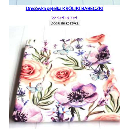
Dresówka pętelka KRÓLIKI BABECZKI
Pierwotna
Aktualna
22.50
zł
18.00
zł
cena
cena
Dodaj do koszyka
wynosiła:
wynosi:
22.50 zł.
18.00 zł.