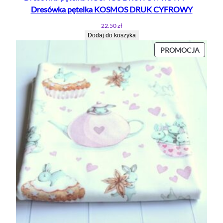
22.50 zł.
13.50 zł.
Dresówka pętelka KOSMOS DRUK CYFROWY
22.50
zł
Dodaj do koszyka
PROD
PROMOCJA
W
PROMO