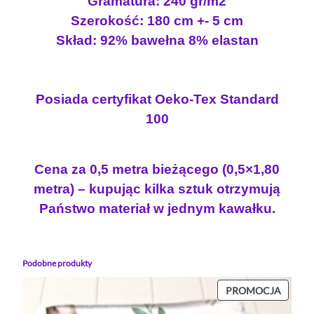
Gramatura: 240 gr/m2
Szerokość: 180 cm +- 5 cm
Skład: 92% bawełna 8% elastan
Posiada certyfikat Oeko-Tex Standard
100
Cena za 0,5 metra bieżącego (0,5×1,80
metra) – kupując kilka sztuk otrzymują
Państwo materiał w jednym kawałku.
Podobne produkty
PROD
PROMOCJA
W