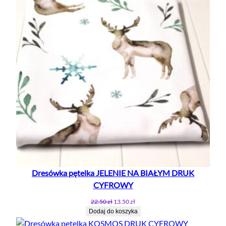
PROMO
Dresówka pętelka JELENIE NA BIAŁYM DRUK
CYFROWY
Pierwotna
Aktualna
22.50
zł
13.50
zł
cena
cena
Dodaj do koszyka
wynosiła:
wynosi: