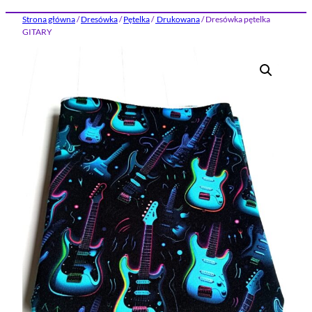
Strona główna
/
Dresówka
/
Pętelka
/
Drukowana
/ Dresówka pętelka
GITARY