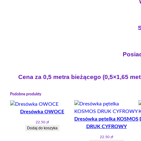
S
Posiad
Cena za 0,5 metra bieżącego (0,5×1,65 met
Podobne produkty
Dresówka OWOCE
Dresówka pętelka KOSMOS
22.50
zł
DRUK CYFROWY
Dodaj do koszyka
22.50
zł