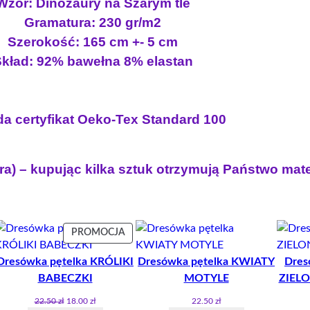
Wzór: Dinozaury na Szarym tle
l
a
8
Gramatura: 230 gr/m2
k
:
.
Szerokość: 165 cm +- 5 cm
a
2
0
D
kład: 92% bawełna 8% elastan
2
0
I
.
N
5
z
O
a certyfikat Oeko-Tex Standard 100
0
ł
Z
A
.
U
z
ra) – kupując kilka sztuk otrzymują Państwo mat
R
ł
Y
.
O
G
PRODUKT
PROMOCJA
I
W
E
Dresówka pętelka KRÓLIKI
Dresówka pętelka KWIATY
Dres
PROMOCJI
Ń
BABECZKI
MOTYLE
ZIEL
Pierwotna
Aktualna
22.50
zł
18.00
zł
22.50
zł