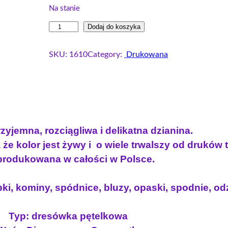
r
u
Na stanie
w
a
i
Dodaj do koszyka
o
l
l
t
n
o
SKU:
1610
Category:
Drukowana
n
a
ś
a
c
ć
c
e
D
e
n
r
e
n
a
s
a
w
zyjemna, rozciągliwa i delikatna dzianina.
ó
w
y
że kolor jest żywy i o wiele trwalszy od druków
w
y
n
rodukowana w całości w Polsce.
k
n
o
a
o
s
p
ki, kominy, spódnice, bluzy, opaski, spodnie, odz
s
i
ę
i
:
t
Typ: dresówka pętelkowa
e
ł
1