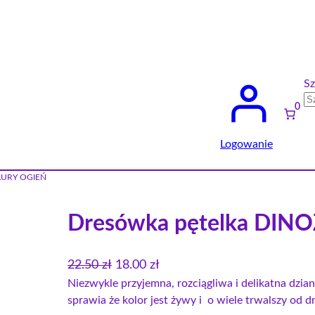
Sz
0
Logowanie
ZAURY OGIEŃ
Dresówka pętelka DIN
P
A
22.50
zł
18.00
zł
i
k
Niezwykle przyjemna, rozciągliwa i delikatna dzi
sprawia że kolor jest żywy i o wiele trwalszy od 
e
t