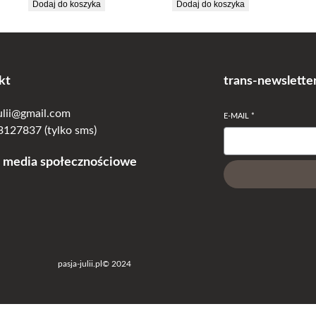
cena
cena
Dodaj do koszyka
Dodaj do koszyka
wynosiła:
wynosi:
22.50 zł.
18.00 zł.
kt
trans-newslette
julii@gmail.com
E-MAIL
*
127837 (tylko sms)
 media społecznościowe
pasja-julii.pl
© 2024