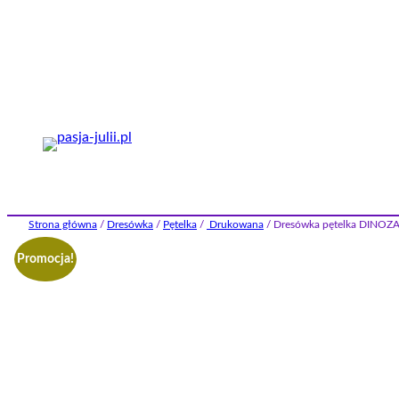
Przejdź
do
treści
Strona główna
/
Dresówka
/
Pętelka
/
Drukowana
/ Dresówka pętelka DINO
Promocja!