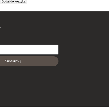
cena
cena
Dodaj do koszyka
wynosiła:
wynosi:
22.00 zł.
13.20 zł.
r
Subskrybuj