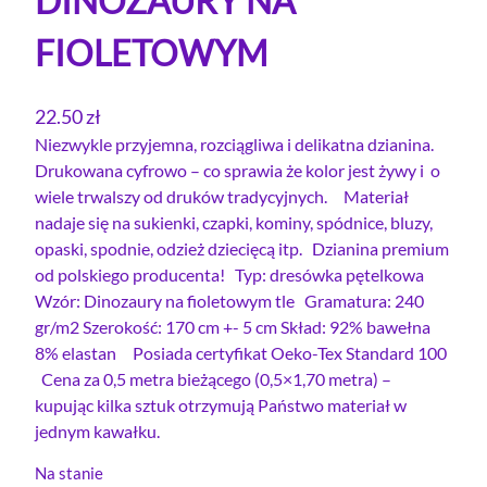
DINOZAURY NA
FIOLETOWYM
22.50
zł
Niezwykle przyjemna, rozciągliwa i delikatna dzianina.
Drukowana cyfrowo – co sprawia że kolor jest żywy i o
wiele trwalszy od druków tradycyjnych. Materiał
nadaje się na sukienki, czapki, kominy, spódnice, bluzy,
opaski, spodnie, odzież dziecięcą itp. Dzianina premium
od polskiego producenta! Typ: dresówka pętelkowa
Wzór: Dinozaury na fioletowym tle Gramatura: 240
gr/m2 Szerokość: 170 cm +- 5 cm Skład: 92% bawełna
8% elastan Posiada certyfikat Oeko-Tex Standard 100
Cena za 0,5 metra bieżącego (0,5×1,70 metra) –
kupując kilka sztuk otrzymują Państwo materiał w
jednym kawałku.
Na stanie