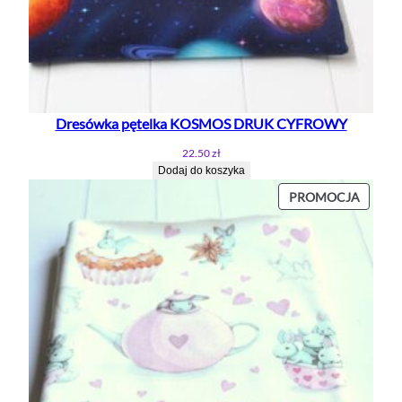
Dresówka pętelka KOSMOS DRUK CYFROWY
22.50
zł
Dodaj do koszyka
PROD
PROMOCJA
W
PROMO