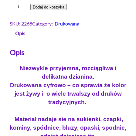
i
Dodaj do koszyka
l
o
SKU:
2268
Category:
Drukowana
ś
Opis
ć
D
r
Opis
e
s
Niezwykle przyjemna, rozciągliwa i
ó
delikatna dzianina.
w
Drukowana cyfrowo – co sprawia że kolor
k
jest żywy i o wiele trwalszy od druków
a
p
tradycyjnych.
ę
t
Materiał nadaje się na sukienki, czapki,
e
kominy, spódnice, bluzy, opaski, spodnie,
l