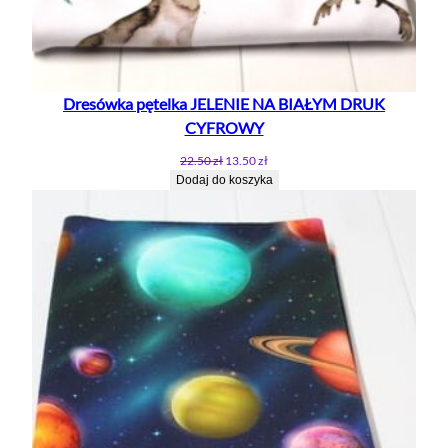
Dresówka pętelka JELENIE NA BIAŁYM DRUK
CYFROWY
Pierwotna
Aktualna
22.50
zł
13.50
zł
cena
cena
Dodaj do koszyka
wynosiła:
wynosi:
22.50 zł.
13.50 zł.