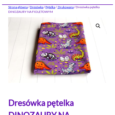
Strona główna
/
Dresówka
/
Pętelka
/
Drukowana
/ Dresówka pętelka
DINOZAURY NA FIOLETOWYM
Dresówka pętelka