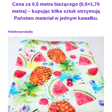
O
Cena za 0,5 metra bieżącego (0,5×1,70
W
metra) – kupując kilka sztuk otrzymują
Y
Państwo materiał w jednym kawałku.
M
Podobne produkty