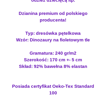
odzież dziecięcą itp.
k
a
D
Dzianina premium od polskiego
I
producenta!
N
O
Typ: dresówka pętelkowa
Z
Wzór: Dinozaury na fioletowym tle
A
U
R
Gramatura: 240 gr/m2
Y
Szerokość: 170 cm +- 5 cm
N
Skład: 92% bawełna 8% elastan
A
F
I
Posiada certyfikat Oeko-Tex Standard
O
L
100
E
T