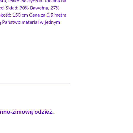
ta, lekko elastyczna- idealna na
e! Skład: 70% Bawełna, 27%
okość: 150 cm Cena za 0,5 metra
aną Państwo materiał w jednym
enno-zimową odzież.