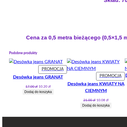
Skład: 7
Cena za 0,5 metra bieżącego (0,5×1,5 
Podobne produkty
PRODUKT
PROMOCJA
W
PR
PROMOCJA
Desówka jeans GRANAT
PROMOCJI
W
Desówka jeans KWIATY NA
Pierwotna
Aktualna
17.00
zł
10.20
zł
PR
CIEMNYM
cena
cena
Dodaj do koszyka
wynosiła:
wynosi:
Pierwotna
Aktualna
21.00
zł
10.08
zł
17.00 zł.
10.20 zł.
cena
cena
Dodaj do koszyka
wynosiła:
wynosi:
21.00 zł.
10.08 zł.