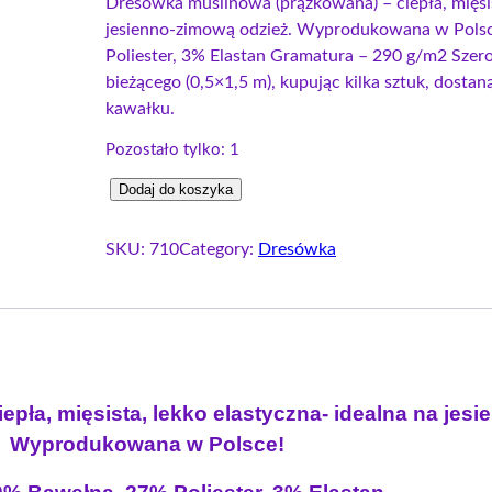
i
k
Dresówka muślinowa (prążkowana) – ciepła, mięsis
jesienno-zimową odzież. Wyprodukowana w Polsc
e
t
Poliester, 3% Elastan Gramatura – 290 g/m2 Szer
r
u
bieżącego (0,5×1,5 m), kupując kilka sztuk, dost
w
a
kawałku.
o
l
Pozostało tylko: 1
t
n
n
a
i
Dodaj do koszyka
a
c
l
c
e
o
SKU:
710
Category:
Dresówka
e
n
ś
ć
n
a
D
a
w
r
w
y
e
y
n
s
pła, mięsista, lekko elastyczna- idealna na jesi
n
o
ó
Wyprodukowana w Polsce!
o
s
w
s
i
k