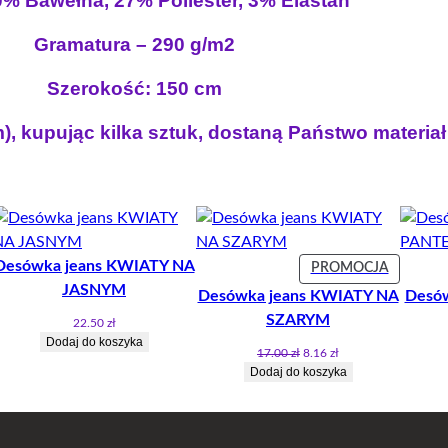
0% Bawełna, 27% Poliester, 3% Elastan
i
:
a
m
ł
1
Gramatura – 290 g/m2
u
a
1
ś
Szerokość: 150 cm
:
.
l
1
4
m), kupując kilka sztuk, dostaną Państwo materia
i
9
0
n
.
o
0
z
w
0
ł
a
p
.
Desówka jeans KWIATY NA
ODUKT
PRODUK
PROMOCJA
r
z
W
JASNYM
Desówka jeans KWIATY NA
Desó
ą
ł
OMOCJI
PROMOC
SZARYM
22.50
zł
ż
.
Dodaj do koszyka
k
Pierwotna
Aktualna
17.00
zł
8.16
zł
cena
cena
Dodaj do koszyka
o
wynosiła:
wynosi:
w
17.00 zł.
8.16 zł.
a
n