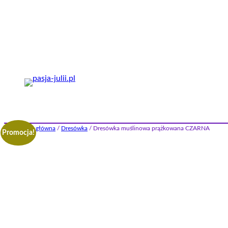
Przejdź
do
treści
Strona główna
/
Dresówka
/ Dresówka muślinowa prążkowana CZARNA
Promocja!