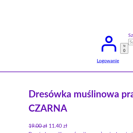
Sz
0
Logowanie
Dresówka muślinowa pr
CZARNA
P
A
19.00
zł
11.40
zł