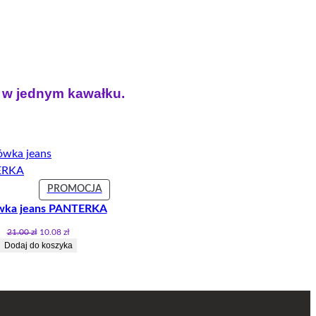
ł w jednym kawałku.
T
PRODUKT
PROMOCJA
W
wka jeans PANTERKA
JI
PROMOCJI
Pierwotna
Aktualna
21.00
zł
10.08
zł
cena
cena
Dodaj do koszyka
wynosiła:
wynosi:
21.00 zł.
10.08 zł.