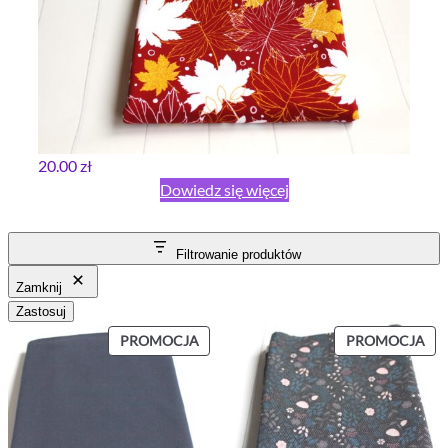
20.00
zł
Dowiedz się więcej
Filtrowanie produktów
Zamknij
Zastosuj
P
P
PROMOCJA
PROMOCJA
R
R
O
O
D
D
U
U
K
K