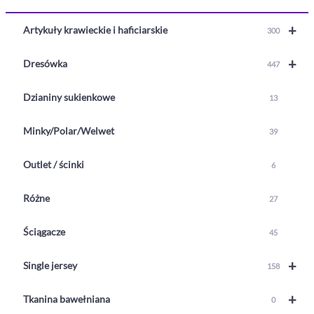
+
Artykuły krawieckie i haficiarskie
300
+
Dresówka
447
Dzianiny sukienkowe
13
Minky/Polar/Welwet
39
Outlet / ścinki
6
Różne
27
Ściągacze
45
+
Single jersey
158
+
Tkanina bawełniana
0