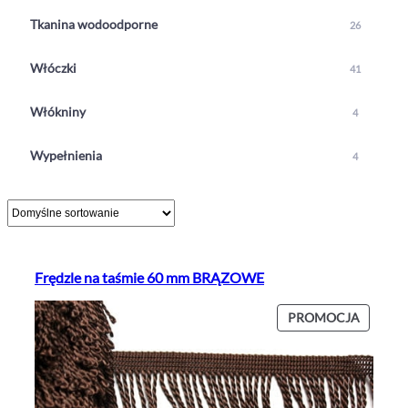
Tkanina wodoodporne
26
Włóczki
41
Włókniny
4
Wypełnienia
4
Frędzle na taśmie 60 mm BRĄZOWE
P
PROMOCJA
R
O
D
U