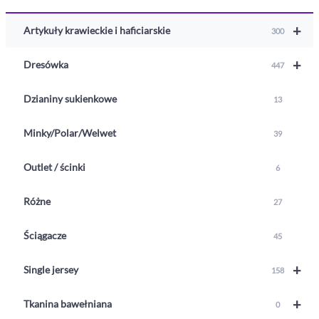
+
Artykuły krawieckie i haficiarskie
300
+
Dresówka
447
Dzianiny sukienkowe
13
Minky/Polar/Welwet
39
Outlet / ścinki
6
Różne
27
Ściągacze
45
+
Single jersey
158
+
Tkanina bawełniana
0